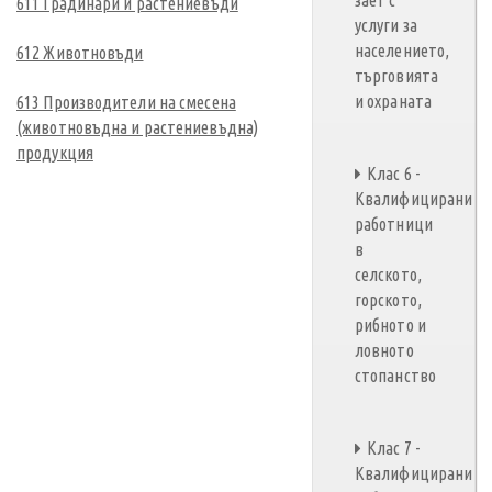
зает с
611 Градинари и растениевъди
услуги за
населението,
612 Животновъди
търговията
и охраната
613 Производители на смесена
(животновъдна и растениевъдна)
продукция
Клас 6 -
Квалифицирани
работници
в
селското,
горското,
рибното и
ловното
стопанство
Клас 7 -
Квалифицирани