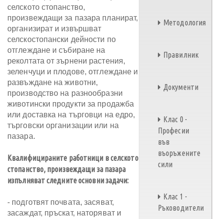
селското стопанство,
произвеждащи за пазара планират,
Методология
организират и извършват
селскостопански дейности по
отглеждане и събиране на
Правилник
реколтата от зърнени растения,
зеленчуци и плодове, отглеждане и
развъждане на животни,
Документи
производство на разнообразни
животински продукти за продажба
или доставка на търговци на едро,
Клас 0 -
търговски организации или на
Професии
пазара.
във
въоръжените
Квалифицираните работници в селското
сили
стопанство, произвеждащи за пазара
изпълняват следните основни задачи:
Клас 1 -
- подготвят почвата, засяват,
Ръководители
засаждат, пръскат, наторяват и