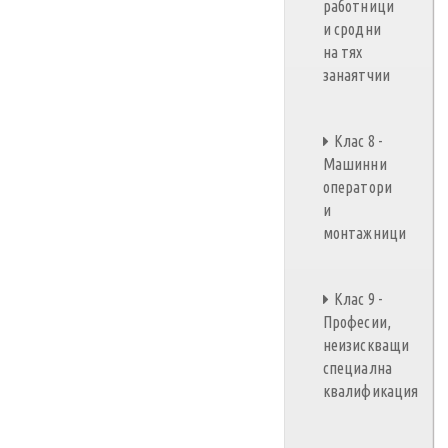
работници
и сродни
на тях
занаятчии
Клас 8 -
Машинни
оператори
и
монтажници
Клас 9 -
Професии,
неизискващи
специална
квалификация