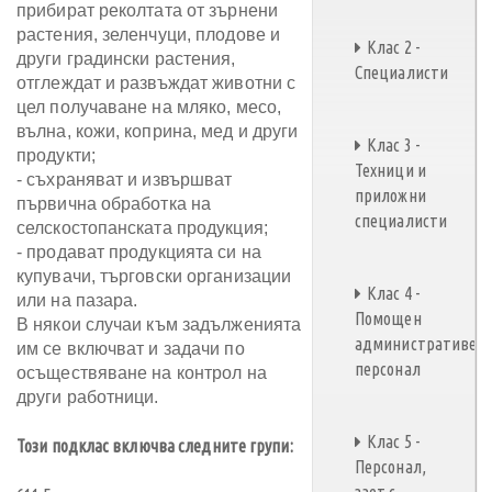
прибират реколтата от зърнени
растения, зеленчуци, плодове и
Клас 2 -
други градински растения,
Специалисти
отглеждат и развъждат животни с
цел получаване на мляко, месо,
вълна, кожи, коприна, мед и други
Клас 3 -
продукти;
Техници и
- съхраняват и извършват
приложни
първична обработка на
специалисти
селскостопанската продукция;
- продават продукцията си на
купувачи, търговски организации
Клас 4 -
или на пазара.
Помощен
В някои случаи към задълженията
административен
им се включват и задачи по
персонал
осъществяване на контрол на
други работници.
Клас 5 -
Този подклас включва следните групи:
Персонал,