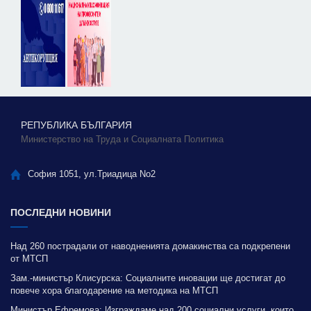
РЕПУБЛИКА БЪЛГАРИЯ
Министерство на Труда и Социалната Политика
София 1051, ул.Триадица No2
ПОСЛЕДНИ НОВИНИ
Над 260 пострадали от наводненията домакинства са подкрепени
от МТСП
Зам.-министър Клисурска: Социалните иновации ще достигат до
повече хора благодарение на методика на МТСП
Министър Ефремова: Изграждаме над 200 социални услуги, които