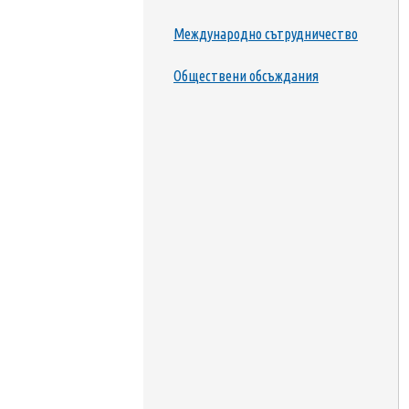
за
достъпност
Международно сътрудничество
Обществени обсъждания