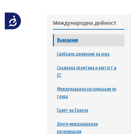
на
уебсайта
за
Достъпност
Международна дейност
хора
със
зрителни
Въведение
увреждания,
Свободно движение на хора
които
използват
Социална политика и заетост в
екранен
ЕС
четец;
Натиснете
Международна организация по
Control-
труда
F10,
за
Съвет на Европа
да
отворите
Други международни
меню
организации