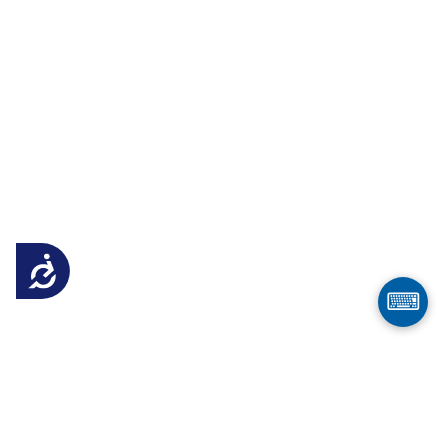
Достъпност
⌨