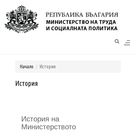
Моля,
обърнете
внимание:
Този
уебсайт
разполага
Начало
История
със
система
История
за
достъпност.
История на
Министерството