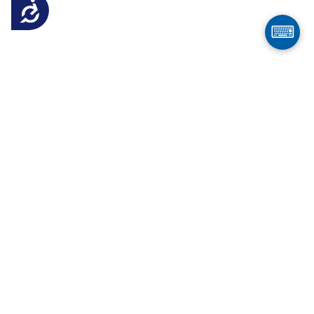
Достъпност
⌨