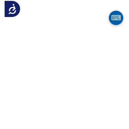
Достъпност
⌨