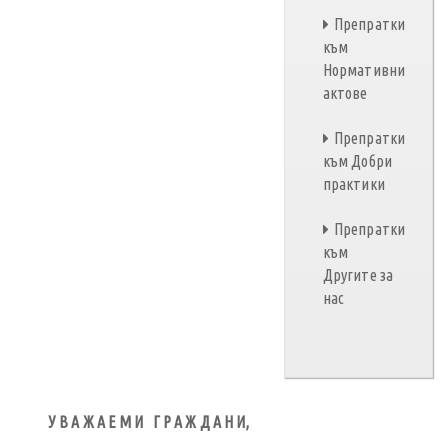
Препратки
към
Нормативни
актове
Препратки
към Добри
практики
Препратки
към
Другите за
нас
У В А Ж А Е М И Г Р А Ж Д А Н И,