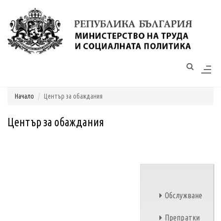
Моля,
обърнете
внимание:
Този
уебсайт
разполага
Начало
Център за обаждания
със
система
за
Център за обаждания
достъпност.
Обслужване
Препратки