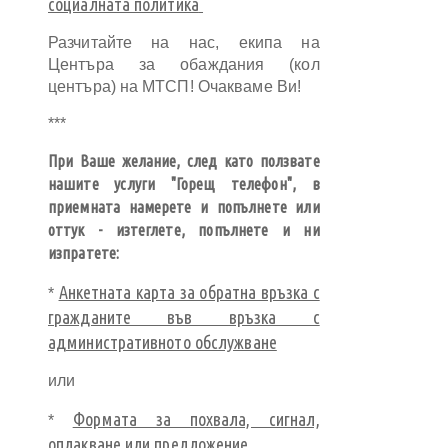
социалната политика
Разчитайте на нас, екипa на
Центъра за обаждания (кол
центъра) на МТСП! Очакваме Ви!
***
При Ваше желание, след като ползвате
нашите услуги "Горещ телефон", в
приемната намерете и попълнете или
оттук - изтеглете, попълнете и ни
изпратете:
Анкетната карта за обратна връзка с
*
гражданите във връзка с
административното обслужване
или
Формата за похвала, сигнал,
*
оплакване или предложение
.