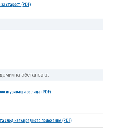
 за старост (PDF)
)
демична обстановка
моосигуряващи се лица (PDF)
стта след извънредното положение (PDF)