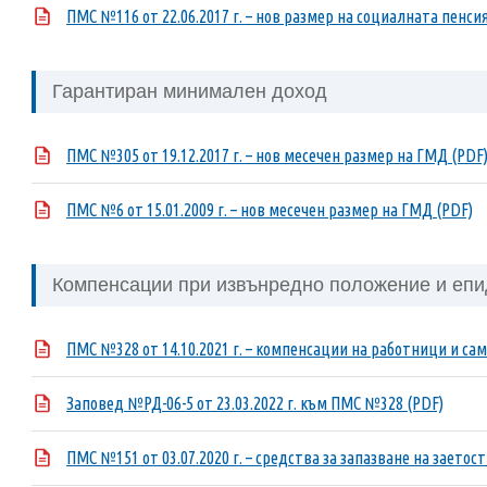
ПМС №116 от 22.06.2017 г. – нов размер на социалната пенсия
Гарантиран минимален доход
ПМС №305 от 19.12.2017 г. – нов месечен размер на ГМД (PDF
ПМС №6 от 15.01.2009 г. – нов месечен размер на ГМД (PDF)
Компенсации при извънредно положение и епи
ПМС №328 от 14.10.2021 г. – компенсации на работници и са
Заповед №РД-06-5 от 23.03.2022 г. към ПМС №328 (PDF)
ПМС №151 от 03.07.2020 г. – средства за запазване на заето