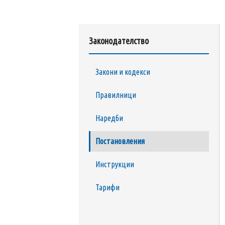
на
уебсайта
за
Законодателство
хора
със
зрителни
Закони и кодекси
увреждания,
които
Правилници
използват
екранен
Наредби
четец;
Постановления
Натиснете
Control-
Инструкции
F10,
за
Тарифи
да
отворите
меню