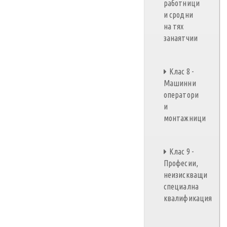
работници
и сродни
на тях
занаятчии
Клас 8 -
Машинни
оператори
и
монтажници
Клас 9 -
Професии,
неизискващи
специална
квалификация