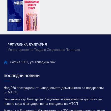
РЕПУБЛИКА БЪЛГАРИЯ
Министерство на Труда и Социалната Политика
София 1051, ул.Триадица No2
ПОСЛЕДНИ НОВИНИ
Над 260 пострадали от наводненията домакинства са подкрепени
от МТСП
Зам.-министър Клисурска: Социалните иновации ще достигат до
повече хора благодарение на методика на МТСП
Министър Ефремова: Изграждаме над 200 социални услуги, които