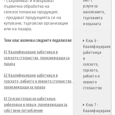
зает с
- съхраняват и извършват
услуги за
първична обработка на
населението,
селскостопанска продукция;
- продават продукцията си на
търговията
купувачи, търговски организации
и охраната
или на пазара.
Този клас включва следните подкласове:
Клас 6 -
Квалифицирани
61 Квалифицирани работници в
работници
селското стопанство, произвеждащи за
в
пазара
селското,
горското,
62 Квалифицирани работници в
рибното и
горското, рибното и ловното стопанство,
ловното
произвеждащи за пазара
стопанство
63 Селскостопански работници,
риболовци и ловци, произвеждащи за
Клас 7 -
собствено потребление
Квалифицирани