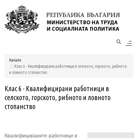
Моля,
обърнете
внимание:
Този
уебсайт
разполага
Начало
със
Клас 6 - Квалифицирани работници в селското, горското, рибното
система
и ловното стопанство
за
достъпност.
Клас 6 - Квалифицирани работници в
селското, горското, рибното и ловното
стопанство
Квалифицираните работници в