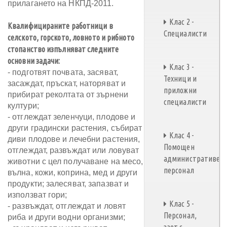
прилагането на НКПД-2011.
Клас 2 -
Квалифицираните работници в
Специалисти
селското, горското, ловното и рибното
стопанство изпълняват следните
основни задачи:
Клас 3 -
- подготвят почвата, засяват,
Техници и
засаждат, пръскат, наторяват и
приложни
прибират реколтата от зърнени
специалисти
култури;
- отглеждат зеленчуци, плодове и
други градински растения, събират
Клас 4 -
диви плодове и лечебни растения,
Помощен
отглеждат, развъждат или ловуват
административен
животни с цел получаване на месо,
персонал
вълна, кожи, коприна, мед и други
продукти; залесяват, запазват и
използват гори;
Клас 5 -
- развъждат, отглеждат и ловят
Персонал,
риба и други водни организми;