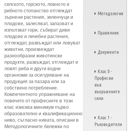
селското, горското, ловното и
рибното стопанство отглеждат
Методология
зърнени растения, зеленчуци и
плодове, залесяват, запазват и
използват гори, събират диви
Правилник
плодове и лечебни растения,
отглеждат, развъждат или ловуват
животни, произвеждат
Документи
разнообразни животински
продукти, развъждат, отглеждат и
ловят риба и други водни
Клас 0 -
организми за осигуряване на
Професии
продукция за пазара или за
във
собствено потребление.
въоръжените
Компетентното упражняване на
сили
повечето от професиите в този
клас изисква минимум първо
образователно и квалификационно
Клас 1 -
ниво, съгласно нивата, описани в
Ръководители
Методологичните бележки по