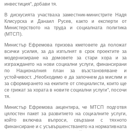
инвестиция“, добави тя.
В дискусията участваха заместник-министрите Надя
Клисурска и Данаил Русев, както и експерти от
Министерството на труда и социалната политика
(МТСП).
Министър Ефремова призова кметовете да положат
всички усилия, за да изпълнят в срок проектите за
модернизиране на домовете за стари хора и за
изграждането на нови социални услуги, финансирани
по Националния план за възстановяване и
устойчивост. „Необходимо е да започнем да мислим и
за сформирането на екипите от специалисти, които ще
се грижат за хората в новите социални услуги“, посочи
тя.
Министър Ефремова акцентира, че МТСП подготвя
цялостен пакет за развитието на социалните услуги,
който включва въпроси, свързани с тяхното
финансиране и с усъвършенстването на нормативната