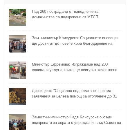
Над 260 пострадали от наводненията
домакинства са подкрепени от МТСП
Зам.-министър Клисурска: Социалните иновации
ще достигат до повече хора благодарение на
методика на МТСП
Министър Ефремова: Изграждаме над 200
социални услуги, които ще осигурят качествена
грижа за хора с увреждания
Дирекциите "Социално подпомагане" приемат
заявления за целева помощ за отопление до 31
октомври
Заместник-министър Надя Клисурска обсъди
подкрепата за хората с увреждания със Съюза на
слепите