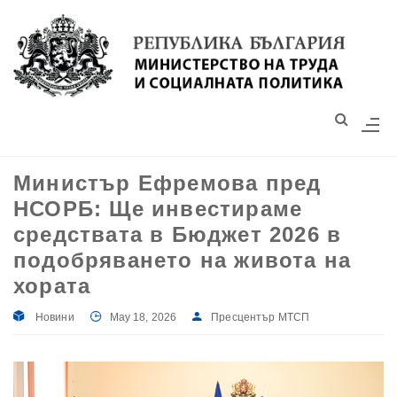
Моля,
обърнете
внимание:
Този
уебсайт
разполага
със
Министър Ефремова пред
система
НСОРБ: Ще инвестираме
за
достъпност.
средствата в Бюджет 2026 в
подобряването на живота на
хората
Новини
May 18, 2026
Пресцентър МТСП