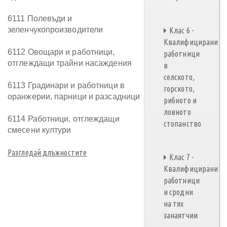
6111 Полевъди и
зеленчукопроизводители
Клас 6 -
Квалифицирани
6112 Овощари и работници,
работници
отглеждащи трайни насаждения
в
селското,
6113 Градинари и работници в
горското,
оранжерии, парници и разсадници
рибното и
ловното
6114 Работници, отглеждащи
стопанство
смесени култури
Разгледай длъжностите
Клас 7 -
Квалифицирани
работници
и сродни
на тях
занаятчии