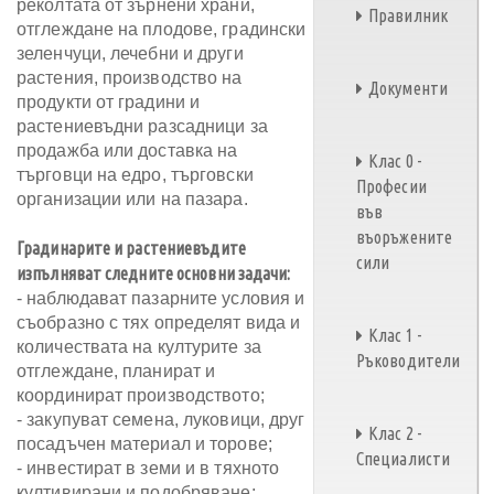
реколтата от зърнени храни,
Правилник
отглеждане на плодове, градински
зеленчуци, лечебни и други
растения, производство на
Документи
продукти от градини и
растениевъдни разсадници за
продажба или доставка на
Клас 0 -
търговци на едро, търговски
Професии
организации или на пазара.
във
въоръжените
Градинарите и растениевъдите
сили
изпълняват следните основни задачи:
- наблюдават пазарните условия и
съобразно с тях определят вида и
Клас 1 -
количествата на културите за
Ръководители
отглеждане, планират и
координират производството;
- закупуват семена, луковици, друг
Клас 2 -
посадъчен материал и торове;
Специалисти
- инвестират в земи и в тяхното
култивирани и подобряване;