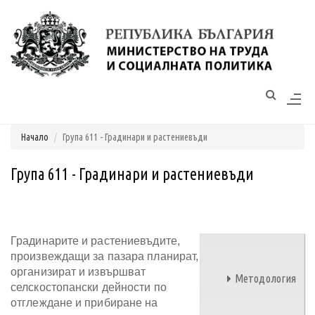
Моля,
обърнете
внимание:
Този
уебсайт
разполага
Начало
Група 611 - Градинари и растениевъди
със
система
за
Група 611 - Градинари и растениевъди
достъпност.
Градинарите и растениевъдите,
произвеждащи за пазара планират,
организират и извършват
Методология
селскостопански дейности по
отглеждане и прибиране на