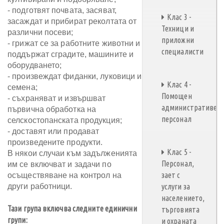
- подготвят почвата, засяват,
Клас 3 -
засаждат и прибират реколтата от
Техници и
различни посеви;
приложни
- грижат се за работните животни и
специалисти
поддържат сградите, машините и
оборудването;
- произвеждат фиданки, луковици и
Клас 4 -
семена;
Помощен
- съхраняват и извършват
административен
първична обработка на
персонал
селскостопанската продукция;
- доставят или продават
произведените продукти.
Клас 5 -
В някои случаи към задълженията
Персонал,
им се включват и задачи по
зает с
осъществяване на контрол на
други работници.
услуги за
населението,
Тази група включва следните единични
търговията
групи:
и охраната