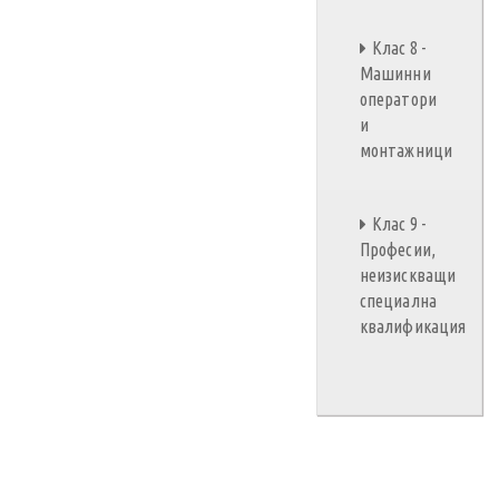
Клас 8 -
Машинни
оператори
и
монтажници
Клас 9 -
Професии,
неизискващи
специална
квалификация