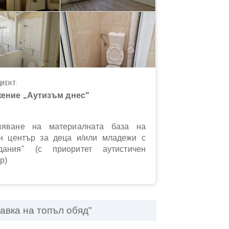
ИЕНТ:
ение „Аутизъм днес"
вяване на материалната база на
н център за деца и/или младежи с
дания" (с приоритет аутистичен
р)
авка на топъл обяд"