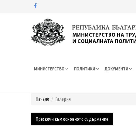
Моля,
обърнете
внимание:
Този
уебсайт
разполага
МИНИСТЕРСТВО
ПОЛИТИКИ
ДОКУМЕНТИ
със
система
за
достъпност.
Начало
Галерия
Натиснете
Control-
Галерия
F11
Прескочи към основното съдържание
за
настройка