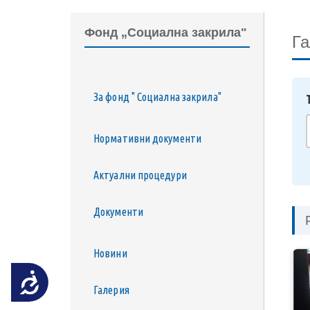
на
уебсайта
Фонд „Социална закрила"
Га
за
хора
със
зрителни
За фонд " Социална закрила"
увреждания,
които
Нормативни документи
използват
екранен
Актуални процедури
четец;
Натиснете
Документи
Control-
F10,
за
Новини
да
Достъпност
отворите
Галерия
меню