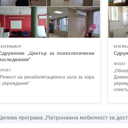
БЕНЕФИЦИЕНТ:
БЕНЕФИЦ
Сдружение „Център за психологически
Сдруж
изследвания"
ПРОЕКТ:
ПРОЕКТ:
„Обно
„Ремонт на рехабилитационна зала за хора
Дневе
с увреждания"
увреж
спектъ
Целева програма „Патронажна мобилност за дост