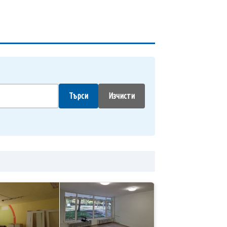
Търси
Изчисти