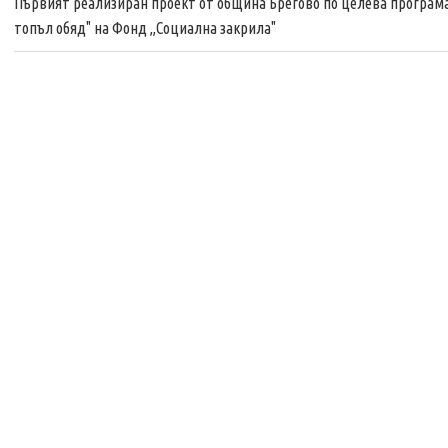
Първият реализиран проект от община Брегово по целева програма
топъл обяд" на Фонд „Социална закрила"