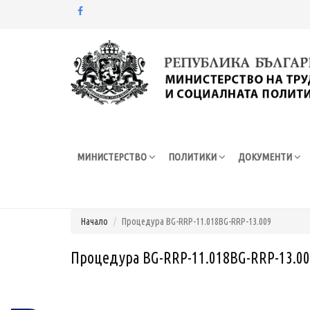
Моля,
обърнете
внимание:
Този
уебсайт
разполага
със
система
МИНИСТЕРСТВО
ПОЛИТИКИ
ДОКУМЕНТИ
за
достъпност.
Натиснете
Control-
F11
Начало
Процедура BG-RRP-11.018BG-RRP-13.009
за
настройка
Процедура BG-RRP-11.018BG-RRP-13.0
на
уебсайта
за
хора