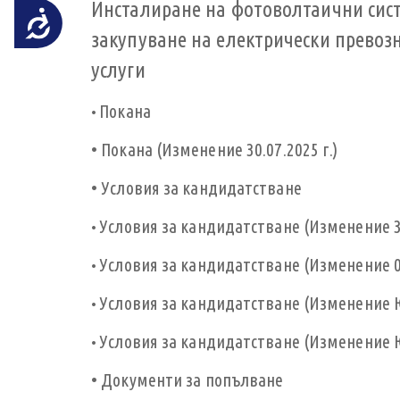
Инсталиране на фотоволтаични сист
със
Достъпност
зрителни
закупуване на електрически превоз
увреждания,
които
услуги
използват
екранен
Покана
•
четец;
Натиснете
• Покана (Изменение 30.07.2025 г.)
Control-
F10,
•
Условия за кандидатстване
за
да
отворите
Условия за кандидатстване (Изменение 30
•
меню
за
Условия за кандидатстване (Изменение 07
•
достъпност
Условия за кандидатстване (Изменение Ю
•
Условия за кандидатстване (Изменение Ю
•
•
Документи за попълване