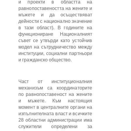
и проекти в областта на
равнопоставеността на жените и
мъжете и да осъществяват
дейности с национално значение
в тази област). В годините на
функциониране Националният
съвет се утвърди като устойчив
модел на сътрудничество между
институции, социални партньори
и гражданско общество.
Част от институционалния
механизъм са координаторите
по равнопоставеност на жените
и мъжете. Към настоящия
момент в централните органи на
изпълнителната власт и всичките
28 областни администрации има
служители определени за