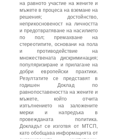
на равното участие на жените и
мъжете в процеса на вземане на
решения; достойнство,
неприкосновеност на личността
и предотвратяване на насилието
по пол; премахване на
стереотипите, основани на пола
и противодействие на
множествената дискриминация;
популяризиране и прилагане на
добри европейски практики.
Резултатите се представят в
годишен Доклад по
равнопоставеността на жените и
мъжете, който отчита
изпълнението на заложените
мерки и напредъка в
провежданата политика.
Докладът се изготвя от МТСП,
като обобщава информацията от