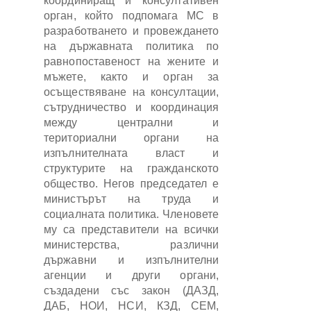
координиращ и консултативен
орган, който подпомага МС в
разработването и провеждането
на държавната политика по
равнопоставеност на жените и
мъжете, както и орган за
осъществяване на консултации,
сътрудничество и координация
между централни и
териториални органи на
изпълнителната власт и
структурите на гражданското
общество. Негов председател е
министърът на труда и
социалната политика. Членовете
му са представители на всички
министерства, различни
държавни и изпълнителни
агенции и други органи,
създадени със закон (ДАЗД,
ДАБ, НОИ, НСИ, КЗД, СЕМ,