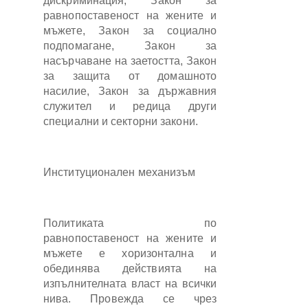
дискриминация, Закон за
равнопоставеност на жените и
мъжете, Закон за социално
подпомагане, Закон за
насърчаване на заетостта, Закон
за защита от домашното
насилие, Закон за държавния
служител и редица други
специални и секторни закони.
Институционален механизъм
Политиката по
равнопоставеност на жените и
мъжете е хоризонтална и
обединява действията на
изпълнителната власт на всички
нива. Провежда се чрез