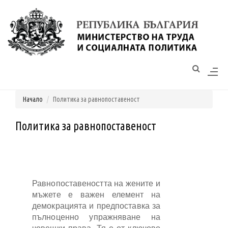
Моля,
обърнете
внимание:
Този
уебсайт
разполага
Начало
Политика за равнопоставеност
със
система
за
Политика за равнопоставеност
достъпност.
Равнопоставеността на жените и
мъжете е важен елемент на
демокрацията и предпоставка за
пълноценно упражняване на