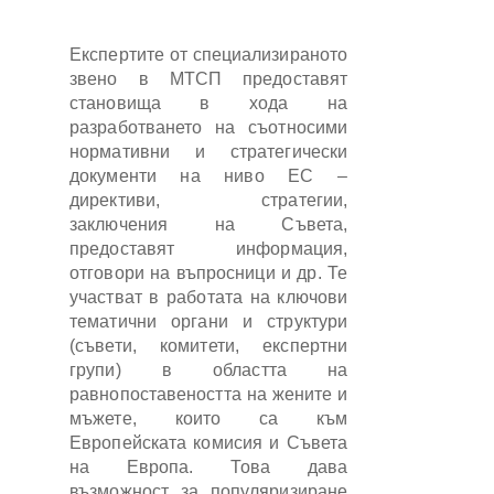
Експертите от специализираното
звено в МТСП предоставят
становища в хода на
разработването на съотносими
нормативни и стратегически
документи на ниво ЕС –
директиви, стратегии,
заключения на Съвета,
предоставят информация,
отговори на въпросници и др. Те
участват в работата на ключови
тематични органи и структури
(съвети, комитети, експертни
групи) в областта на
равнопоставеността на жените и
мъжете, които са към
Европейската комисия и Съвета
на Европа. Това дава
възможност за популяризиране