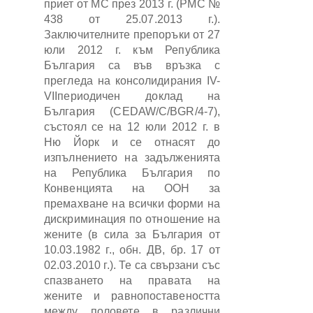
приет от МС през 2013 г. (РМС №
438 от 25.07.2013 г.).
Заключителните препоръки от 27
юли 2012 г. към Република
България са във връзка с
прегледа на консолидирания IV-
VIIпериодичен доклад на
България (CEDAW/C/BGR/4-7),
състоял се на 12 юли 2012 г. в
Ню Йорк и се отнасят до
изпълнението на задълженията
на Република България по
Конвенцията на ООН за
премахване на всички форми на
дискриминация по отношение на
жените (в сила за България от
10.03.1982 г., обн. ДВ, бр. 17 от
02.03.2010 г.). Те са свързани със
спазването на правата на
жените и равнопоставеността
между половете в различни