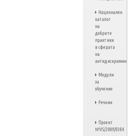
Националeн
каталог
на
добрите
практики
в сферата
на
антидискриминаци
Модули
за
обучение
Речник
Проект
№VS/2009/0384