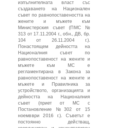
изпълнителната власт със
създаването на Национален
съвет по равнопоставеността на
жените и мъжете към
Министерския съвет (ПМС №
313 от 17.11.2004 г., обн., ДВ, бр.
104 от 26.11.2004 г.).
Понастоящем дейността на
Националния съвет по
равнопоставеност на жените и
мъжете към МС е
регламентирана в Закона за
равнопоставеност на жените и
мъжете и Правилника за
устройството, организацията и
дейността на Националния
съвет (приет от МС с
Постановление №302 от 15
ноемвври 2016 г.). Съветът е
постоянно действащ,