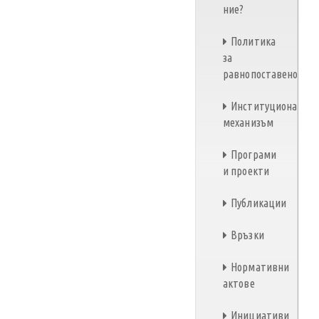
ние?
Политика
за
равнопоставеност
Институционален
механизъм
Програми
и проекти
Публикации
Връзки
Нормативни
актове
Инициативи