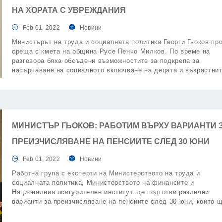
НА ХОРАТА С УВРЕЖДАНИЯ
Feb 01, 2022
Новини
Министърът на труда и социалната политика Георги Гьоков пр
среща с кмета на община Русе Пенчо Милков. По време на
разговора бяха обсъдени възможностите за подкрепа за
насърчаване на социалното включване на децата и възрастни
хора с увреждания.
МИНИСТЪР ГЬОКОВ: РАБОТИМ ВЪРХУ ВАРИАНТИ 
ПРЕИЗЧИСЛЯВАНЕ НА ПЕНСИИТЕ СЛЕД 30 ЮНИ
Feb 01, 2022
Новини
Работна група с експерти на Министерството на труда и
социалната политика, Министерството на финансите и
Националния осигурителен институт ще подготви различни
варианти за преизчисляване на пенсиите след 30 юни, които 
бъдат предложени на Народното събрание.