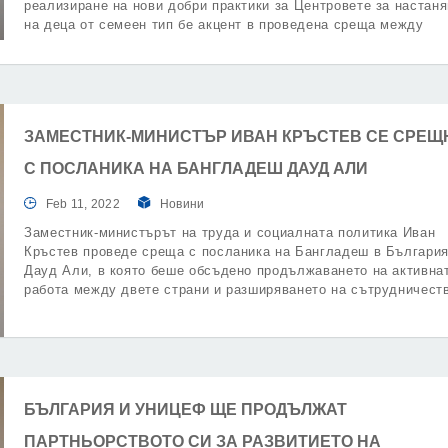
реализиране на нови добри практики за Центровете за настан
на деца от семеен тип бе акцент в проведена среща между
заместник-министър Иван Кръстев и Есин Топчу, съветник към
посолството.
ЗАМЕСТНИК-МИНИСТЪР ИВАН КРЪСТЕВ СЕ СРЕЩ
С ПОСЛАНИКА НА БАНГЛАДЕШ ДАУД АЛИ
Feb 11, 2022
Новини
Заместник-министърът на труда и социалната политика Иван
Кръстев проведе среща с посланика на Бангладеш в Българи
Дауд Али, в която беше обсъдено продължаването на активна
работа между двете страни и разширяването на сътрудничест
в сферите на стокообмена, търговско и икономическото
сътрудничество, образованието, както и трудовата мобилност.
БЪЛГАРИЯ И УНИЦЕФ ЩЕ ПРОДЪЛЖАТ
ПАРТНЬОРСТВОТО СИ ЗА РАЗВИТИЕТО НА