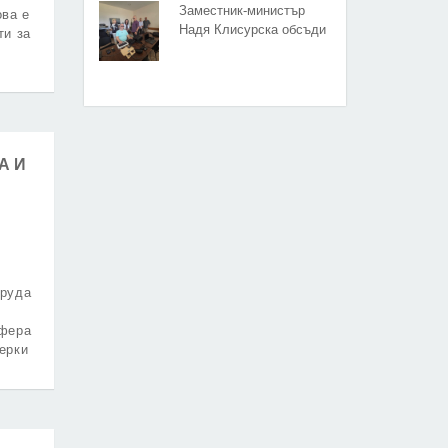
Заместник-министър
ова е
Надя Клисурска обсъди
ти за
подкрепата за хората с
увреждания със Съюза
на слепите
мия с
А И
труда
сфера
ерки
дица