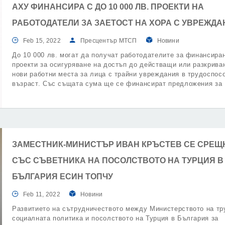
АХУ ФИНАНСИРА С ДО 10 000 ЛВ. ПРОЕКТИ НА
РАБОТОДАТЕЛИ ЗА ЗАЕТОСТ НА ХОРА С УВРЕЖДА
Feb 15, 2022
Пресцентър МТСП
Новини
До 10 000 лв. могат да получат работодателите за финансира
проекти за осигуряване на достъп до действащи или разкрива
нови работни места за лица с трайни увреждания в трудоспос
възраст. Със същата сума ще се финансират предложения за
приспособяване на съществуващи работни места и за оборудв
на нови работни места за хора трайни увреждания в трудоспо
възраст.
ЗАМЕСТНИК-МИНИСТЪР ИВАН КРЪСТЕВ СЕ СРЕЩ
СЪС СЪВЕТНИКА НА ПОСОЛСТВОТО НА ТУРЦИЯ В
БЪЛГАРИЯ ЕСИН ТОПЧУ
Feb 11, 2022
Новини
Развитието на сътрудничеството между Министерството на тр
социалната политика и посолството на Турция в България за