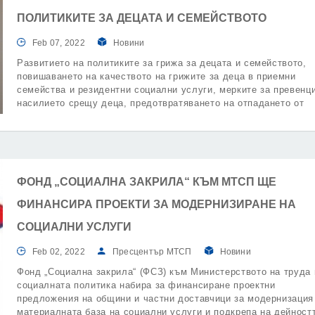
ПОЛИТИКИТЕ ЗА ДЕЦАТА И СЕМЕЙСТВОТО
Feb 07, 2022
Новини
Развитието на политиките за грижа за децата и семейството,
повишаването на качеството на грижите за деца в приемни
семейства и резидентни социални услуги, мерките за превенц
насилието срещу деца, предотвратяването на отпадането от
училище и подобряването на достъпа до здравни грижи ще б
част от приоритетите в новата програма за партньорство межд
правителството на България и УНИЦЕФ.
ФОНД „СОЦИАЛНА ЗАКРИЛА“ КЪМ МТСП ЩЕ
ФИНАНСИРА ПРОЕКТИ ЗА МОДЕРНИЗИРАНЕ НА
СОЦИАЛНИ УСЛУГИ
Feb 02, 2022
Пресцентър МТСП
Новини
Фонд „Социална закрила“ (ФСЗ) към Министерството на труда 
социалната политика набира за финансиране проектни
предложения на общини и частни доставчици за модернизация
материалната база на социални услуги и подкрепа на дейност