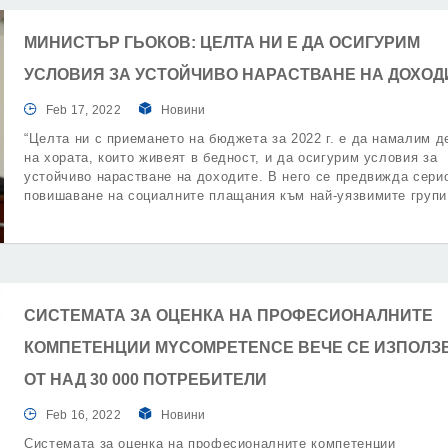
МИНИСТЪР ГЬОКОВ: ЦЕЛТА НИ Е ДА ОСИГУРИМ
УСЛОВИЯ ЗА УСТОЙЧИВО НАРАСТВАНЕ НА ДОХОД
Feb 17, 2022
Новини
“Целта ни с приемането на бюджета за 2022 г. е да намалим д
на хората, които живеят в бедност, и да осигурим условия за
устойчиво нарастване на доходите. В него се предвижда сери
повишаване на социалните плащания към най-уязвимите групи
обществото, които трудно биха се справили без подкрепа от
държавата. Около 20 млрд. лв. са предвидени за социална
политика“.
СИСТЕМАТА ЗА ОЦЕНКА НА ПРОФЕСИОНАЛНИТЕ
КОМПЕТЕНЦИИ MYCOMPETENCE ВЕЧЕ СЕ ИЗПОЛЗ
ОТ НАД 30 000 ПОТРЕБИТЕЛИ
Feb 16, 2022
Новини
Системата за оценка на професионалните компетенции