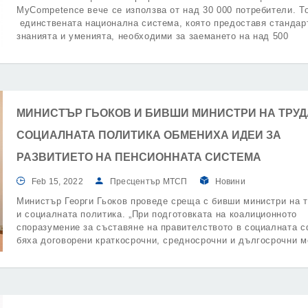
MyCompetence вече се използва от над 30 000 потребители. Т
единствената национална система, която предоставя стандар
знанията и уменията, необходими за заемането на над 500
длъжности в 25 икономически сектора, онлайн инструменти за
оценка на компетенции, анализ и оценка на длъжности, акаде
електронни обучения и др.
МИНИСТЪР ГЬОКОВ И БИВШИ МИНИСТРИ НА ТРУД
СОЦИАЛНАТА ПОЛИТИКА ОБМЕНИХА ИДЕИ ЗА
РАЗВИТИЕТО НА ПЕНСИОННАТА СИСТЕМА
Feb 15, 2022
Пресцентър МТСП
Новини
Министър Георги Гьоков проведе среща с бивши министри на 
и социалната политика. „При подготовката на коалиционното
споразумение за съставяне на правителството в социалната 
бяха договорени краткосрочни, средносрочни и дългосрочни м
и цели. Постигнат бе и консенсус за необходимостта от
допълнително обсъждане, анализиране и предоговаряне на ре
политики. Вече реализираме част от до