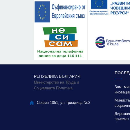
ПОСЛЕ
РЕПУБЛИКА БЪЛГАРИЯ
Министерство на Труда и
Зам.-ми
Социалната Политика
иновации
благода
Министъ
София 1051, ул.Триадица No2
социални
качестве
Дирекци
приемат
отоплени