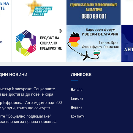
ДНИ НОВИНИ
ЛИНКОВЕ
нистър Клисурска: Социалните
Начало
 ще достигат до повече хора
Галерия
рение на методика на МТСП
р Ефремова: Изграждаме над 200
Новини
 услуги, които ще осигурят
на грижа за хора с увреждания
ите "Социално подпомагане"
Контакти
 заявления за целева помощ за
е до 31 октомври