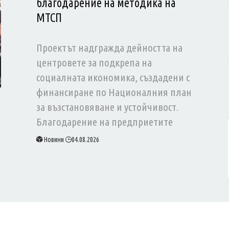
благодарение на методика на
МТСП
Проектът надгражда дейността на
центровете за подкрепа на
социалната икономика, създадени с
финансиране по Националния план
за възстановяване и устойчивост.
Благодарение на предприетите
мерки броят на регистрираните
Новини
04.08.2026
социални предприятия в България е
нараснал от около 40 преди старта на
проекта до близо 280 към момента.