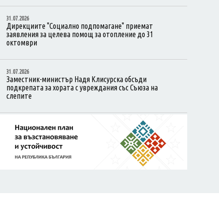
31.07.2026
Дирекциите "Социално подпомагане" приемат
заявления за целева помощ за отопление до 31
октомври
31.07.2026
Заместник-министър Надя Клисурска обсъди
подкрепата за хората с увреждания със Съюза на
слепите