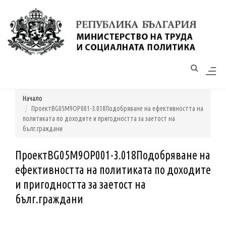
Моля,
обърнете
внимание:
Този
уебсайт
разполага
Начало
със
ПроектBG05M9OP001-3.018Подобряване на ефективността на
система
политиката по доходите и пригодността за заетост на
за
бълг.граждани
достъпност.
ПроектBG05M9OP001-3.018Подобряване на
ефективността на политиката по доходите
и пригодността за заетост на
бълг.граждани