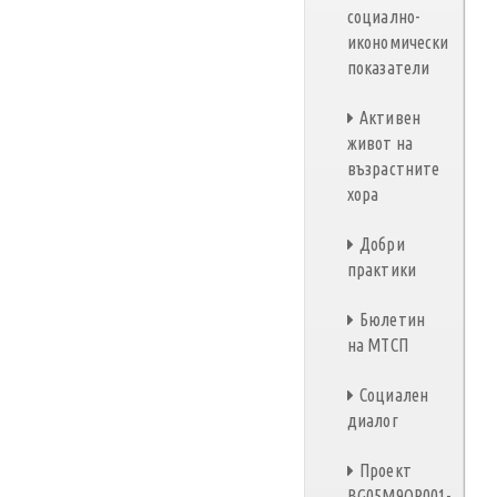
социално-
икономически
показатели
Активен
живот на
възрастните
хора
Добри
практики
Бюлетин
на МТСП
Социален
диалог
Проект
BG05M9OP001-