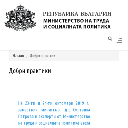
Моля,
обърнете
внимание:
Този
уебсайт
разполага
Начало
Добри практики
със
система
за
Добри практики
достъпност.
На 23-ти и 24-ти октомври 2019 г.
заместник- министър д-р Султанка
Петрова и експерти от Министерство
на труда и социалната политика взеха