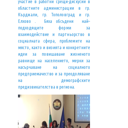
участие в работни срещи-дискусии в
областните администрации в гр.
Кърджали, гр. Тополовград и гр.
Елхово . Бяха обсъдени най–
подходящите форми за
взаимодействие и партньорство в
социалната сфера, проблемите на
място, както и визията и конкретните
идеи за повишаване жизненото
равнище на населението, мерки за
насърчаване на социалното
предприемачество и за преодоляване
на демографските
предизвикателства в региона.