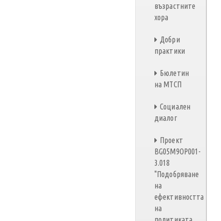
възрастните
хора
Добри
практики
Бюлетин
на МТСП
Социален
диалог
Проект
BG05M9OP001-
3.018
"Подобряване
на
ефективността
на
политиката