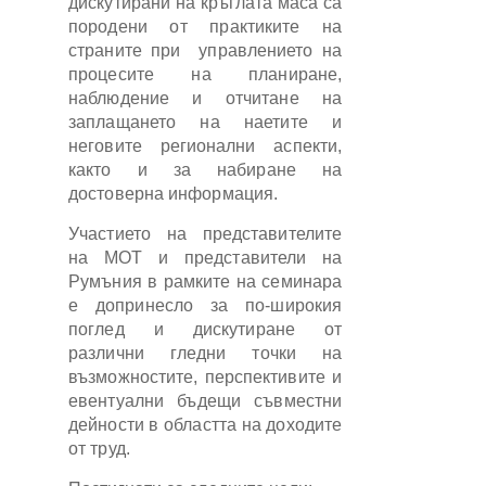
дискутирани на кръглата маса са
породени от практиките на
страните при управлението на
процесите на планиране,
наблюдение и отчитане на
заплащането на наетите и
неговите регионални аспекти,
както и за набиране на
достоверна информация.
Участието на представителите
на МОТ и представители на
Румъния в рамките на семинара
е допринесло за по-широкия
поглед и дискутиране от
различни гледни точки на
възможностите, перспективите и
евентуални бъдещи съвместни
дейности в областта на доходите
от труд.