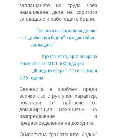
заплащането на труда чрез
намаляване дела на скритото
заплащане и работещите бедни.
"По пътя на социалния диалог
– от „работещи бедни“-към достойно
заплащане“
Кръгла маса, организирана
съвместно от МТСП и Фондация
„Фридрих Еберт“ - 17 септември
2015 година
Бедността е проблем преди
всичко със структурен характер,
обуславя се най-вече от
доминиращия механизъм на
разпределение и
преразпределение на доходите.
Обхватътна “работещите бедни”