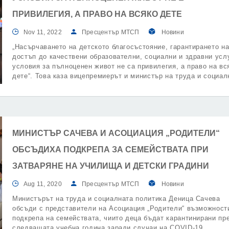
ПРИВИЛЕГИЯ, А ПРАВО НА ВСЯКО ДЕТЕ
Nov 11, 2022
Пресцентър МТСП
Новини
„Насърчаването на детското благосъстояние, гарантирането н
достъп до качествени образователни, социални и здравни усл
условия за пълноценен живот не са привилегия, а право на вс
дете“. Това каза вицепремиерът и министър на труда и социал
политика Лазар Лазаров при откриването на събитието „Гаранц
#Щастливо детство“.
МИНИСТЪР САЧЕВА И АСОЦИАЦИЯ „РОДИТЕЛИ“
ОБСЪДИХА ПОДКРЕПА ЗА СЕМЕЙСТВАТА ПРИ
ЗАТВАРЯНЕ НА УЧИЛИЩА И ДЕТСКИ ГРАДИНИ
Aug 11, 2020
Пресцентър МТСП
Новини
Министърът на труда и социалната политика Деница Сачева
обсъди с представители на Асоциация „Родители“ възможност
подкрепа на семействата, чиито деца бъдат карантинирани пр
следващата учебна година заради случаи на COVID-19.