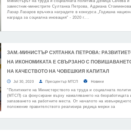
Министърът на труда и социалната политика Деница Сачева и
заместник-министрите Султанка Петрова, Адриана Стоименова
Лазар Лазаров връчиха наградите в конкурса „Годишна нацио
награда за социална иновация" - 2020 г.
ЗАМ.-МИНИСТЪР СУЛТАНКА ПЕТРОВА: РАЗВИТИЕТ
НА ИКОНОМИКАТА Е СВЪРЗАНО С ПОВИШАВАНЕТ
НА КАЧЕСТВОТО НА ЧОВЕШКИЯ КАПИТАЛ
Jul 30, 2020
Пресцентър МТСП
Новини
"Политиките на Министерството на труда и социалната полити
(МТСП) са фокусирани върху намаляването на безработицата 
запазването на работните места. От началото на извънреднот
положение правителството реализира редица мерки за
подпомагане на възрастните хора, семействата и уязвимите
групи".