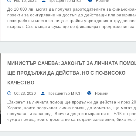
Feb 15, 2022
Пресцентър МТСП
Новини
До 10 000 лв. могат да получат работодателите за финансира
проекти за осигуряване на достъп до действащи или разкрива
нови работни места за лица с трайни увреждания в трудоспос
възраст. Със същата сума ще се финансират предложения за
приспособяване на съществуващи работни места и за оборудв
на нови работни места за хора трайни увреждания в трудоспо
възраст.
МИНИСТЪР САЧЕВА: ЗАКОНЪТ ЗА ЛИЧНАТА ПОМО
ЩЕ ПРОДЪЛЖИ ДА ДЕЙСТВА, НО С ПО-ВИСОКО
КАЧЕСТВО
Oct 23, 2020
Пресцентър МТСП
Новини
„Законът за личната помощ ще продължи да действа и през 20
Хората, които получават лична помощ до момента, ще могат д
получават и занапред. Всички деца и възрастни с ТЕЛК с пра
чужда помощ, които досега не са подали заявления, биха мог
го направят и след 1 януари 2021 г“.