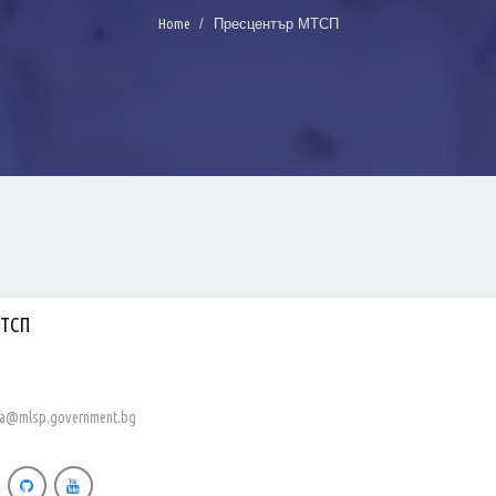
Home
Пресцентър МТСП
МТСП
eva@mlsp.government.bg