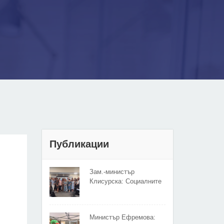
Публикации
Зам.-министър
Клисурска: Социалните
иновации ще достигат
до повече хора
благодарение на
Министър Ефремова:
методика на МТСП