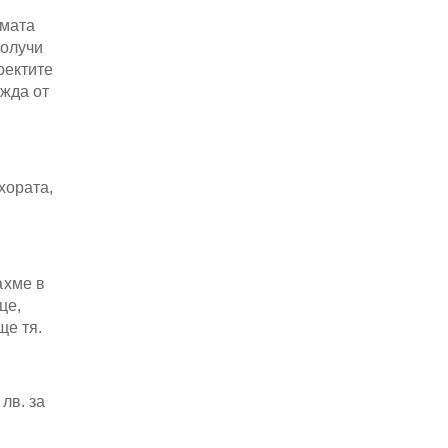
амата
получи
оектите
ужда от
хората,
ахме в
це,
ще тя.
лв. за