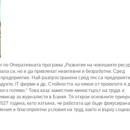
и по Оперативната програма „Развитие на човешките ресур
ала си, но и да привлекат неактивни и безработни. Сред
 предприятия. Най-разпространени сред тях са предприяти
укти, IT фирми и др. Стойността на някои от проектите е д
ого голямо.“ Това каза заместник-министърът на труда и
минар за журналисти в Банкя. Тя открои основните приор
27 година, като изтъкна, че работата ще бъде фокусирана
мения и благоприятни условия на труд, както и върху социа