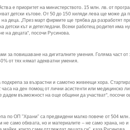
ства е приоритет на министерството. 15 млн. лв. от прогр
риват детски кътове. От 50 до 150 хиляди лева ще може да 
е на деца. „През март фирмите ще трябва да разработят пр
а детски кът и детегледачи. Всеки работещ родител има н
е на децата“, посочи Русинова.
ми за повишаване на дигиталните умения. Голяма част от 
40% от тях нямат адекватни умения.
 подкрепа за възрастни и самотно живеещи хора. Стартир
 часа на ден помощ от лични асистенти или медицинско ли
е дадем възможност на още общини да участват“, посочи о
па по ОП "Храни" са предвидени малко повече от 504 млн. 
 не само обхвата, но и материалите – не само храна, но и
а майки, които сами отглеждат децата си", каза Русинова.