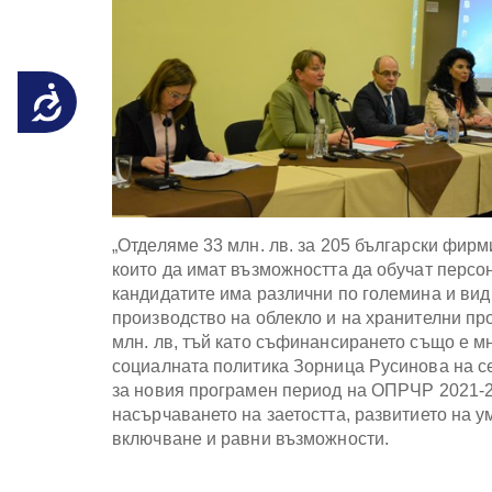
със
зрителни
увреждания,
които
Достъпност
използват
екранен
четец;
Натиснете
Control-
F10,
за
„Отделяме 33 млн. лв. за 205 български фирм
да
които да имат възможността да обучат персон
отворите
кандидатите има различни по големина и вид
меню
за
производство на облекло и на хранителни прод
достъпност
млн. лв, тъй като съфинансирането също е мн
социалната политика Зорница Русинова на се
за новия програмен период на ОПРЧР 2021-20
насърчаването на заетостта, развитието на у
включване и равни възможности.