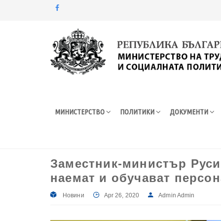
Моля,
обърнете
внимание:
Този
уебсайт
разполага
със
система
МИНИСТЕРСТВО
ПОЛИТИКИ
ДОКУМЕНТИ
за
достъпност.
Натиснете
Control-
F11
Заместник-министър Руси
за
наемат и обучават персона
настройка
на
уебсайта
Новини
Apr 26, 2020
Admin Admin
за
хора