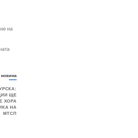
ане на
ната
 новина
УРСКА:
ЦИИ ЩЕ
Е ХОРА
ИКА НА
МТСП