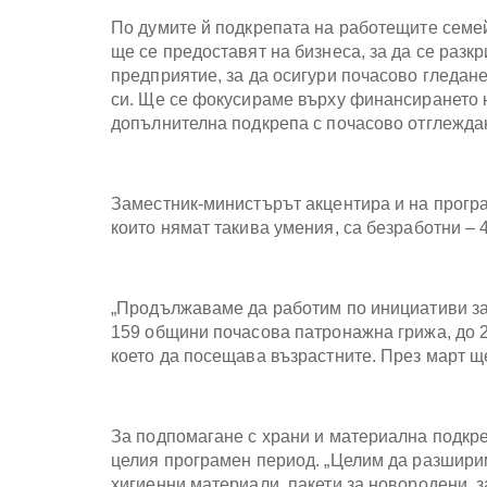
По думите й подкрепата на работещите семей
ще се предоставят на бизнеса, за да се разк
предприятие, за да осигури почасово гледан
си. Ще се фокусираме върху финансирането н
допълнителна подкрепа с почасово отглеждан
Заместник-министърът акцентира и на програ
които нямат такива умения, са безработни – 
„Продължаваме да работим по инициативи за
159 общини почасова патронажна грижа, до 2
което да посещава възрастните. През март щ
За подпомагане с храни и материална подкре
целия програмен период. „Целим да разширим
хигиенни материали, пакети за новородени, з