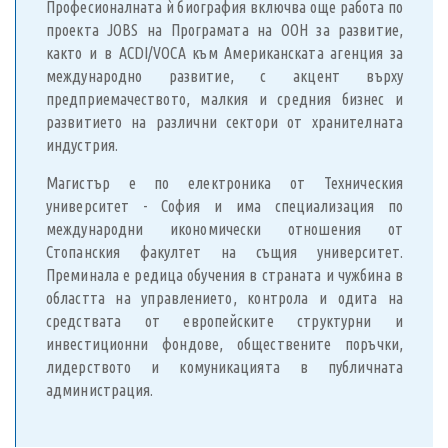
Професионалната ѝ биография включва още работа по
проекта JOBS на Програмата на ООН за развитие,
както и в ACDI/VOCA към Американската агенция за
международно развитие, с акцент върху
предприемачеството, малкия и средния бизнес и
развитието на различни сектори от хранителната
индустрия.
Магистър е по електроника от Техническия
университет - София и има специализация по
международни икономически отношения от
Стопанския факултет на същия университет.
Преминала е редица обучения в страната и чужбина в
областта на управлението, контрола и одита на
средствата от европейските структурни и
инвестиционни фондове, обществените поръчки,
лидерството и комуникацията в публичната
администрация.