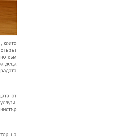
, които
истърът
ено към
за деца
градата
цата от
услуги,
инистър
ктор на