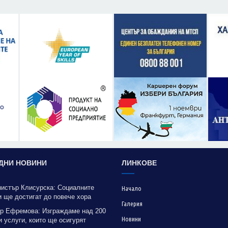
ДНИ НОВИНИ
ЛИНКОВЕ
нистър Клисурска: Социалните
Начало
 ще достигат до повече хора
Галерия
рение на методика на МТСП
р Ефремова: Изграждаме над 200
Новини
 услуги, които ще осигурят