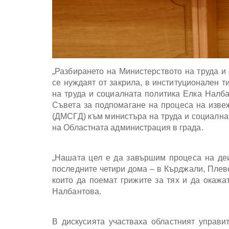
„Разбирането на Министерството на труда и 
се нуждаят от закрила, в институционален т
на труда и социалната политика Елка Налба
Съвета за подпомагане на процеса на изве
(ДМСГД) към министъра на труда и социалнат
на Областната администрация в града.
„Нашата цел е да завършим процеса на деи
последните четири дома – в Кърджали, Плеве
които да поемат грижите за тях и да окажа
Налбантова.
В дискусията участваха областният управи