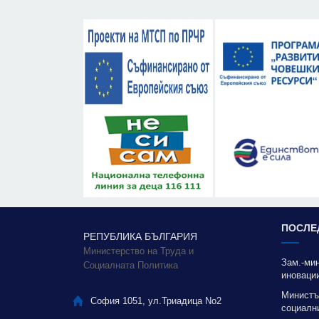
ПОСЛЕ
РЕПУБЛИКА БЪЛГАРИЯ
Министерство на Труда и
Зам.-ми
Социалната Политика
иновации
благода
Министъ
София 1051, ул.Триадица No2
социални