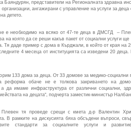
а Баяндурян, представители на Регионалната здравна ин
организации, ангажирани с управление на услуги за деца 
на детето.
че е необходимо на всяко от 47-те деца в ДМСГД – Пле
ва на която да се реши какъв пакет от социални услуги ще
. Тя даде пример с дома в Кърджали, в който от края на 20
следните 4 месеца от институцията са изведени 20 деца.
ворим 133 дома за деца. От 33 домове за медико-социални 
а реформа обаче не е толкова закриването на домо
 а да имаме инфраструктура от различни социални, зд
емействата на децата“, подчерта заместик-министър Налбан
 Плевен тя проведе срещи с кмета д-р Валентин Хри
а. В рамките на дискусията бяха обсъдени въпроси, свъ
вите стандарти за социалните услуги и развити