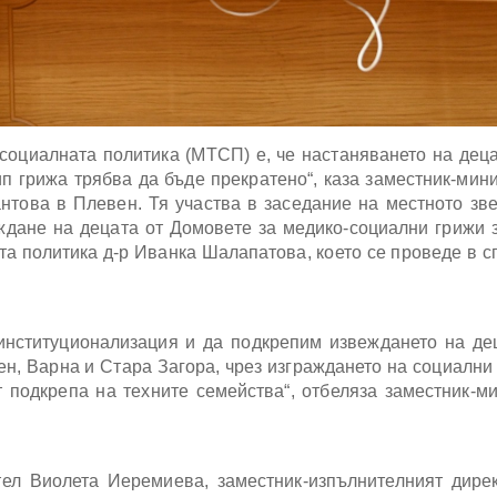
социалната политика (МТСП) е, че настаняването на деца
ип грижа трябва да бъде прекратенo“, каза заместник-мин
нтова в Плевен. Тя участва в заседание на местното зв
ждане на децата от Домовете за медико-социални грижи 
а политика д-р Иванка Шалапатова, което се проведе в с
нституционализация и да подкрепим извеждането на де
н, Варна и Стара Загора, чрез изграждането на социални 
т подкрепа на техните семейства“, отбеляза заместник-м
тел Виолета Иеремиева, заместник-изпълнителният дире