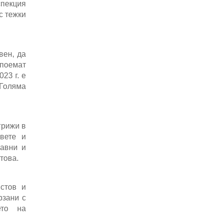
спекция
с тежки
вен, да
 поемат
23 г. е
 Голяма
грижи в
вете и
равни и
това.
стов и
рзани с
ето на