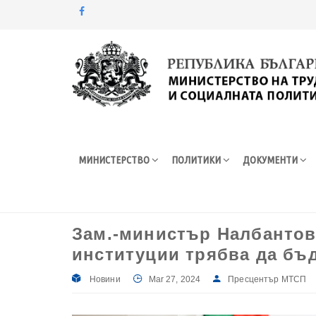
Моля,
обърнете
внимание:
Този
уебсайт
разполага
със
система
МИНИСТЕРСТВО
ПОЛИТИКИ
ДОКУМЕНТИ
за
достъпност.
Натиснете
Control-
F11
Зам.-министър Налбантова
за
институции трябва да бъ
настройка
на
уебсайта
Новини
Mar 27, 2024
Пресцентър МТСП
за
хора