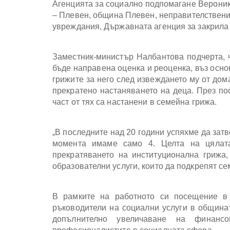
Агенцията за социално подпомагане Вероник
– Плевен, община Плевен, неправителствени 
увреждания, Държавната агенция за закрила 
Заместник-министър Налбантова подчерта, 
бъде направена оценка и реоценка, въз осно
грижите за него след извеждането му от дома
прекратено настаняването на деца. През по
част от тях са настанени в семейна грижа.
„В последните над 20 години успяхме да зат
момента имаме само 4. Целта на цялат
прекратяването на институционална грижа,
образователни услуги, които да подкрепят с
В рамките на работното си посещение в
ръководители на социални услуги в общинат
допълнително увеличаване на финансо