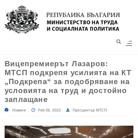
Моля,
обърнете
внимание:
Този
уебсайт
разполага
със
Вицепремиерът Лазаров:
система
МТСП подкрепя усилията на КТ
за
достъпност.
„Подкрепа“ за подобряване на
условията на труд и достойно
заплащане
Новини
Feb 08, 2023
Пресцентър МТСП