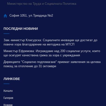
Министерство на Труда и Социалната Политика
София 1051, ул.Триадица No2
ПОСЛЕДНИ НОВИНИ
Зам.-министър Клисурска: Социалните иновации ще достигат до
повече хора благодарение на методика на МТСП
Министър Ефремова: Изграждаме над 200 социални услуги, които
ще осигурят качествена грижа за хора с увреждания
Дирекциите "Социално подпомагане" приемат заявления за целева
помощ за отопление до 31 октомври
ЛИНКОВЕ
Начало
Галерия
Новини