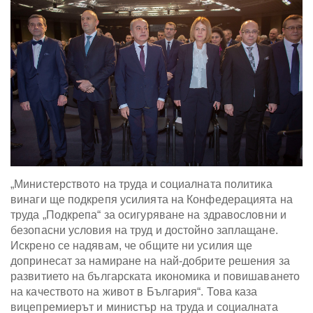
„Министерството на труда и социалната политика
винаги ще подкрепя усилията на Конфедерацията на
труда „Подкрепа“ за осигуряване на здравословни и
безопасни условия на труд и достойно заплащане.
Искрено се надявам, че общите ни усилия ще
допринесат за намиране на най-добрите решения за
развитието на българската икономика и повишаването
на качеството на живот в България“. Това каза
вицепремиерът и министър на труда и социалната