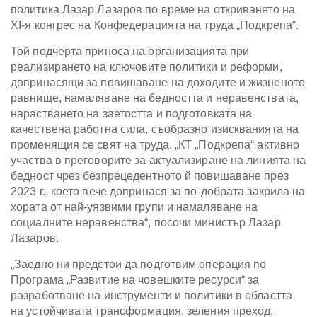
политика Лазар Лазаров по време на откриването на
XI-я конгрес на Конфедерацията на труда „Подкрепа“.
Той подчерта приноса на организацията при
реализирането на ключовите политики и реформи,
допринасящи за повишаване на доходите и жизненото
равнище, намаляване на бедността и неравенствата,
нарастването на заетостта и подготовката на
качествена работна сила, съобразно изискванията на
променящия се свят на труда. „КТ „Подкрепа“ активно
участва в преговорите за актуализиране на линията на
бедност чрез безпрецедентното й повишаване през
2023 г., което вече допринася за по-добрата закрила на
хората от най-уязвими групи и намаляване на
социалните неравенства“, посочи министър Лазар
Лазаров.
„Заедно ни предстои да подготвим операция по
Програма „Развитие на човешките ресурси“ за
разработване на инструменти и политики в областта
на устойчивата трансформация, зеления преход,