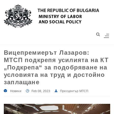
Моля,
обърнете
внимание:
Този
уебсайт
разполага
със
Вицепремиерът Лазаров:
система
МТСП подкрепя усилията на КТ
за
достъпност.
„Подкрепа“ за подобряване на
условията на труд и достойно
заплащане
Новини
Feb 08, 2023
Пресцентър МТСП