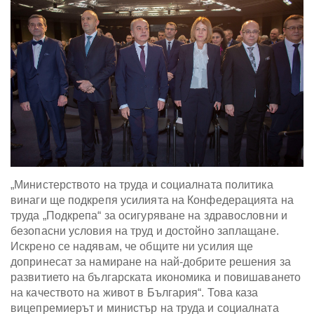
„Министерството на труда и социалната политика
винаги ще подкрепя усилията на Конфедерацията на
труда „Подкрепа“ за осигуряване на здравословни и
безопасни условия на труд и достойно заплащане.
Искрено се надявам, че общите ни усилия ще
допринесат за намиране на най-добрите решения за
развитието на българската икономика и повишаването
на качеството на живот в България“. Това каза
вицепремиерът и министър на труда и социалната