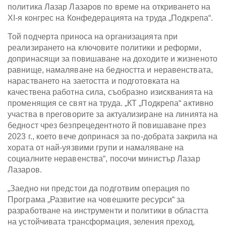
политика Лазар Лазаров по време на откриването на
XI-я конгрес на Конфедерацията на труда „Подкрепа“.
Той подчерта приноса на организацията при
реализирането на ключовите политики и реформи,
допринасящи за повишаване на доходите и жизненото
равнище, намаляване на бедността и неравенствата,
нарастването на заетостта и подготовката на
качествена работна сила, съобразно изискванията на
променящия се свят на труда. „КТ „Подкрепа“ активно
участва в преговорите за актуализиране на линията на
бедност чрез безпрецедентното й повишаване през
2023 г., което вече допринася за по-добрата закрила на
хората от най-уязвими групи и намаляване на
социалните неравенства“, посочи министър Лазар
Лазаров.
„Заедно ни предстои да подготвим операция по
Програма „Развитие на човешките ресурси“ за
разработване на инструменти и политики в областта
на устойчивата трансформация, зеления преход,