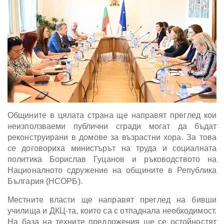
Общините в цялата страна ще направят преглед кои
неизползваеми публични сгради могат да бъдат
реконструирани в домове за възрастни хора. За това
се договориха министърът на труда и социалната
политика Борислав Гуцанов и ръководството на
Националното сдружение на общините в Република
България (НСОРБ).
Местните власти ще направят преглед на бивши
училища и ДКЦ-та, които са с отпаднала необходимост.
На база на техните предложения ще се остойностят