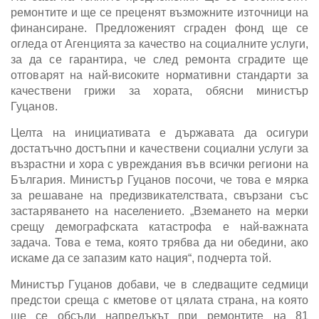
ремонтите и ще се преценят възможните източници на
финансиране. Предложеният сграден фонд ще се
огледа от Агенцията за качество на социалните услуги,
за да се гарантира, че след ремонта сградите ще
отговарят на най-високите нормативни стандарти за
качествени грижи за хората, обясни министър
Гуцанов.
Целта на инициативата е държавата да осигури
достатъчно достъпни и качествени социални услуги за
възрастни и хора с увреждания във всички региони на
България. Министър Гуцанов посочи, че това е мярка
за решаване на предизвикателствата, свързани със
застаряването на населението. „Вземането на мерки
срещу демографската катастрофа е най-важната
задача. Това е тема, която трябва да ни обедини, ако
искаме да се запазим като нация“, подчерта той.
Министър Гуцанов добави, че в следващите седмици
предстои среща с кметове от цялата страна, на която
ще се обсъди напредъкът при ремонтите на 81