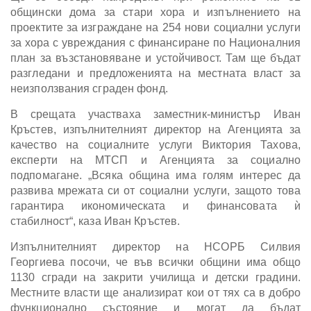
общински дома за стари хора и изпълнението на
проектите за изграждане на 254 нови социални услуги
за хора с увреждания с финансиране по Националния
план за възстановяване и устойчивост. Там ще бъдат
разгледани и предложенията на местната власт за
неизползвания сграден фонд.
В срещата участваха заместник-министър Иван
Кръстев, изпълнителният директор на Агенцията за
качество на социалните услуги Виктория Тахова,
експерти на МТСП и Агенцията за социално
подпомагане. „Всяка община има голям интерес да
развива мрежата си от социални услуги, защото това
гарантира икономическата и финансовата ѝ
стабилност“, каза Иван Кръстев.
Изпълнителният директор на НСОРБ Силвия
Георгиева посочи, че във всички общини има общо
1130 сгради на закрити училища и детски градини.
Местните власти ще анализират кои от тях са в добро
функционално състояние и могат да бъдат