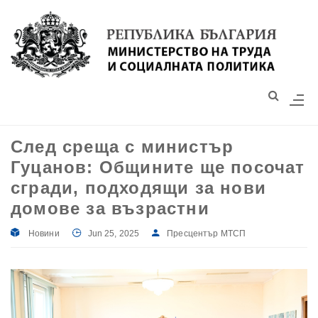
Моля,
обърнете
внимание:
Този
уебсайт
разполага
със
След среща с министър
система
Гуцанов: Общините ще посочат
за
достъпност.
сгради, подходящи за нови
домове за възрастни
Новини
Jun 25, 2025
Пресцентър МТСП