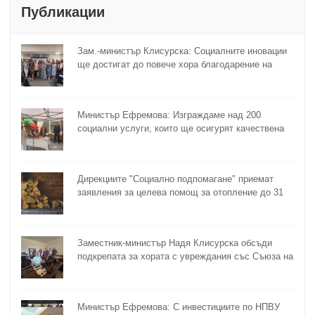
Публикации
Зам.-министър Клисурска: Социалните иновации
ще достигат до повече хора благодарение на
методика на МТСП
Министър Ефремова: Изграждаме над 200
социални услуги, които ще осигурят качествена
грижа за хора с увреждания
Дирекциите "Социално подпомагане" приемат
заявления за целева помощ за отопление до 31
октомври
Заместник-министър Надя Клисурска обсъди
подкрепата за хората с увреждания със Съюза на
слепите
Министър Ефремова: С инвестициите по НПВУ