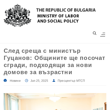
Моля,
обърнете
внимание:
Този
уебсайт
разполага
със
След среща с министър
система
Гуцанов: Общините ще посочат
за
достъпност.
сгради, подходящи за нови
домове за възрастни
Новини
Jun 25, 2025
Пресцентър МТСП