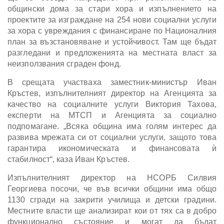
общински дома за стари хора и изпълнението на
проектите за изграждане на 254 нови социални услуги
за хора с увреждания с финансиране по Националния
план за възстановяване и устойчивост. Там ще бъдат
разгледани и предложенията на местната власт за
неизползвания сграден фонд.
В срещата участваха заместник-министър Иван
Кръстев, изпълнителният директор на Агенцията за
качество на социалните услуги Виктория Тахова,
експерти на МТСП и Агенцията за социално
подпомагане. „Всяка община има голям интерес да
развива мрежата си от социални услуги, защото това
гарантира икономическата и финансовата ѝ
стабилност“, каза Иван Кръстев.
Изпълнителният директор на НСОРБ Силвия
Георгиева посочи, че във всички общини има общо
1130 сгради на закрити училища и детски градини.
Местните власти ще анализират кои от тях са в добро
функционално състояние и могат да бъдат