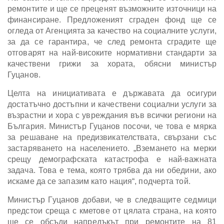
ремонтите и ще се преценят възможните източници на
финансиране. Предложеният сграден фонд ще се
огледа от Агенцията за качество на социалните услуги,
за да се гарантира, че след ремонта сградите ще
отговарят на най-високите нормативни стандарти за
качествени грижи за хората, обясни министър
Гуцанов.
Целта на инициативата е държавата да осигури
достатъчно достъпни и качествени социални услуги за
възрастни и хора с увреждания във всички региони на
България. Министър Гуцанов посочи, че това е мярка
за решаване на предизвикателствата, свързани със
застаряването на населението. „Вземането на мерки
срещу демографската катастрофа е най-важната
задача. Това е тема, която трябва да ни обедини, ако
искаме да се запазим като нация“, подчерта той.
Министър Гуцанов добави, че в следващите седмици
предстои среща с кметове от цялата страна, на която
ще се обсъди напредъкът при ремонтите на 81