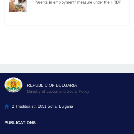
"Parents in employment" measure under the HRDP
REPUBLIC OF BULGARIA
Ministry of Labour and Social Policy
2 Triaditsa str. 1051 Sofia, Bulgaria
PUBLICATIONS