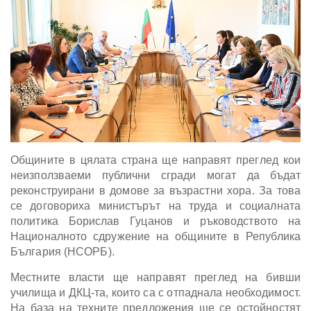
Общините в цялата страна ще направят преглед кои
неизползваеми публични сгради могат да бъдат
реконструирани в домове за възрастни хора. За това
се договориха министърът на труда и социалната
политика Борислав Гуцанов и ръководството на
Националното сдружение на общините в Република
България (НСОРБ).
Местните власти ще направят преглед на бивши
училища и ДКЦ-та, които са с отпаднала необходимост.
На база на техните предложения ще се остойностят