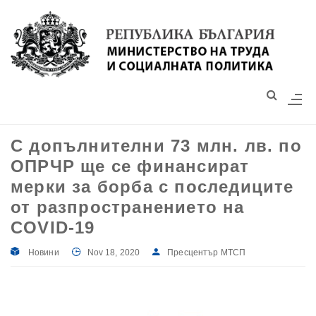
Моля,
обърнете
внимание:
Този
уебсайт
разполага
със
С допълнителни 73 млн. лв. по
система
ОПРЧР ще се финансират
за
достъпност.
мерки за борба с последиците
от разпространението на
COVID-19
Новини
Nov 18, 2020
Пресцентър МТСП