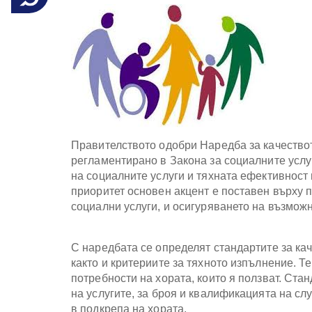
със
зрителни
увреждания,
които
използват
екранен
четец;
Натиснете
Control-
F10,
за
Правителството одобри Наредба за качествот
да
регламентирано в Закона за социалните услу
отворите
на социалните услуги и тяхната ефективност в
меню
приоритет основен акцент е поставен върху 
за
социални услуги, и осигуряването на възможн
достъпност
С наредбата се определят стандартите за ка
както и критериите за тяхното изпълнение. Т
потребности на хората, които я ползват. Ста
на услугите, за броя и квалификацията на сл
в подкрепа на хората.