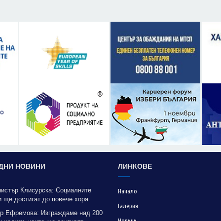
ДНИ НОВИНИ
ЛИНКОВЕ
нистър Клисурска: Социалните
Начало
 ще достигат до повече хора
Галерия
рение на методика на МТСП
р Ефремова: Изграждаме над 200
Новини