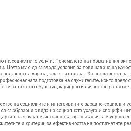
о на социалните услуги. Приемането на нормативния акт 
ги. Целта му е да създаде условия за повишаване на качес
 подкрепа на хората, които ги ползват. За постигането на 
професионалната подготовка на служителите, които предос
ости за тяхното обучение, кариерно и личностно развитие.
чество на социалните и интегрираните здравно-социални ус
е са съобразени с вида на социалната услуга и специфични
ндартите включват изисквания за организацията и управле
ужителите и критерии за ефективността на постигнатите ре