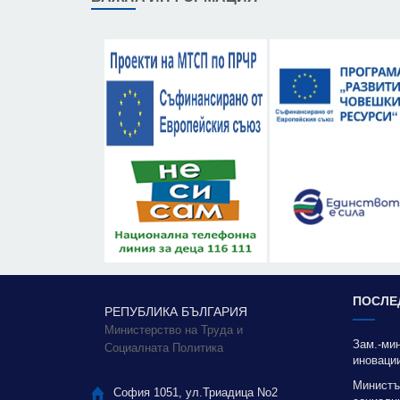
ПОСЛЕ
РЕПУБЛИКА БЪЛГАРИЯ
Министерство на Труда и
Зам.-ми
Социалната Политика
иновации
благода
Министъ
София 1051, ул.Триадица No2