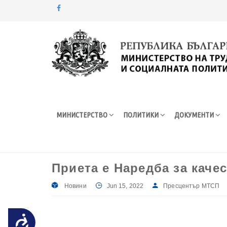
Моля,
обърнете
внимание:
Този
уебсайт
разполага
със
система
МИНИСТЕРСТВО
ПОЛИТИКИ
ДОКУМЕНТИ
за
достъпност.
Натиснете
Control-
F11
Приета е Наредба за каче
за
настройка
Новини
Jun 15, 2022
Пресцентър МТСП
на
уебсайта
за
Достъпност
хора