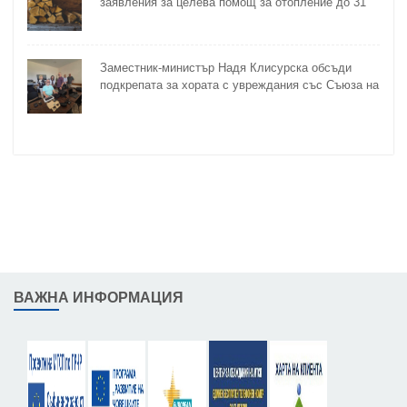
заявления за целева помощ за отопление до 31
октомври
Заместник-министър Надя Клисурска обсъди
подкрепата за хората с увреждания със Съюза на
слепите
ВАЖНА ИНФОРМАЦИЯ