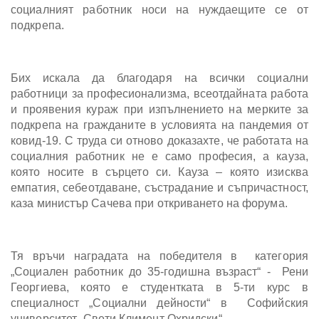
социалният работник носи на нуждаещите се от
подкрепа.
Бих искала да благодаря на всички социални
работници за професионализма, всеотдайната работа
и проявения кураж при изпълнението на мерките за
подкрепа на гражданите в условията на пандемия от
ковид-19. С труда си отново доказахте, че работата на
социалния работник не е само професия, а кауза,
която носите в сърцето си. Кауза – която изисква
емпатия, себеотдаване, състрадание и съпричастност,
каза министър Сачева при откриването на форума.
Тя връчи наградата на победителя в категория
„Социален работник до 35-годишна възраст“ - Рени
Георгиева, която е студентката в 5-ти курс в
специалност „Социални дейности“ в Софийския
университет „Свети Климент Охридски“.