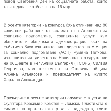
повод Световния ден на социалната работа, който
тази година се отбелязва на 16 март.
В осемте категории на конкурса бяха отличени над 80
социални работници от системата на Агенцията за
социално подпомагане, социалните услуги към
общините и общинските администрации. Гости на
събитието бяха изпълнителният директор на Агенция
за социално подпомагане (АСП) Румяна Петкова,
изпълнителният директор на Националното сдружение
на общините в Република България (НСОРБ) Силвия
Георгиева, заместник-кметът на Столична община
Албена Атанасова и председателят на журито
Харалан Александров.
Призьорите в осемте категории получиха статуетка на
скулптора Красимир Кръстев – Ломски. Пластиката е
символ на протегнатата ръка и надеждата, които