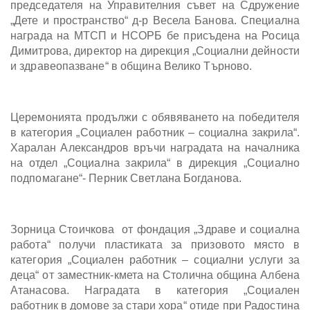
председателя на Управителния съвет на Сдружение
„Дете и пространство“ д-р Весела Банова. Специална
награда на МТСП и НСОРБ бе присъдена на Росица
Димитрова, директор на дирекция „Социални дейности
и здравеопазване“ в община Велико Търново.
Церемонията продължи с обявяването на победителя
в категория „Социален работник – социална закрила“.
Харалан Александров връчи наградата на началника
на отдел „Социална закрила“ в дирекция „Социално
подпомагане“- Перник Светлана Богданова.
Зорница Стоичкова от фондация „Здраве и социална
работа“ получи пластиката за призовото място в
категория „Социален работник – социални услуги за
деца“ от заместник-кмета на Столична община Албена
Атанасова. Наградата в категория „Социален
работник в домове за стари хора“ отиде при Радостина