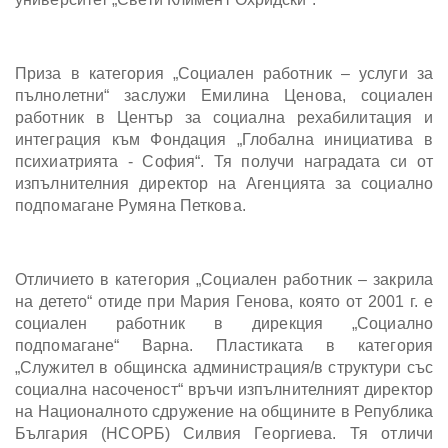
Приза в категория „Социален работник – услуги за
пълнолетни“ заслужи Емилина Ценова, социален
работник в Център за социална рехабилитация и
интеграция към Фондация „Глобална инициатива в
психиатрията - София“. Тя получи наградата си от
изпълнителния директор на Агенцията за социално
подпомагане Румяна Петкова.
Отличието в категория „Социален работник – закрила
на детето“ отиде при Мария Генова, която от 2001 г. е
социален работник в дирекция „Социално
подпомагане“ Варна. Пластиката в категория
„Служител в общинска администрация/в структури със
социална насоченост“ връчи изпълнителният директор
на Националното сдружение на общините в Република
България (НСОРБ) Силвия Георгиева. Тя отличи