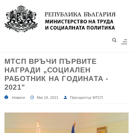
Моля,
обърнете
внимание:
Този
уебсайт
разполага
със
МТСП ВРЪЧИ ПЪРВИТЕ
система
НАГРАДИ „СОЦИАЛЕН
за
достъпност.
РАБОТНИК НА ГОДИНАТА -
2021"
Новини
Mar 16, 2021
Пресцентър МТСП