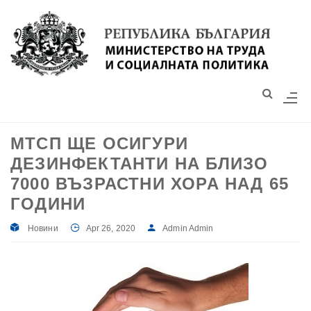
Моля,
обърнете
внимание:
Този
уебсайт
разполага
със
МТСП ЩЕ ОСИГУРИ
система
ДЕЗИНФЕКТАНТИ НА БЛИЗО
за
достъпност.
7000 ВЪЗРАСТНИ ХОРА НАД 65
ГОДИНИ
Новини
Apr 26, 2020
Admin Admin