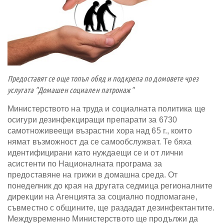
Предоставят се още топъл обяд и подкрепа по домовете чрез
услугата "Домашен социален патронаж"
Министерството на труда и социалната политика ще
осигури дезинфекциращи препарати за 6730
самотноживеещи възрастни хора над 65 г., които
нямат възможност да се самообслужват. Те бяха
идентифицирани като нуждаещи се и от лични
асистенти по Националната програма за
предоставяне на грижи в домашна среда. От
понеделник до края на другата седмица регионалните
дирекции на Агенцията за социално подпомагане,
съвместно с общините, ще раздадат дезинфектантите.
Междувременно Министерството ще продължи да