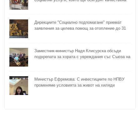
грижа за хора с увреждания
Дирекциите "Социално подпомагане" приемат
заявления за целева помощ за отопление до 31
октомври
Заместник-министър Надя Клисурска обсъди
подкрепата за хората с увреждания със Съюза на
слепите
Министър Ефремова: С инвестициите по НПВУ
променяме условията за живот на хиляди
възрастни и хора с увреждания