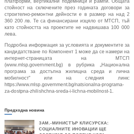
платформи, вертикални подемници и рампи. Общата
стойност на сключените през годината договори за
строително-ремонтни дейности е в размер на над 2
360 200 лв. Те са финансирани изцяло от МТСП, тъй
като стойността на проектите не надвишава 100 000
лева.
Подробна информация за условията и документите за
кандидатстване по Компонент 1 може да се намери на
интернет-страницата на МТСП
(www.mlsp.government.bg) в рубрика „Национална
програма за достъпна жилищна среда и лична
мобилност” или на следния линк:
https://www.mlsp.government.bg/natsionalna-programa-
za-dostpna-zhilishchna-sreda-i-lichna-mobilnost-1.
Предходна новина
ЗАМ.-МИНИСТЪР КЛИСУРСКА:
СОЦИАЛНИТЕ ИНОВАЦИИ ЩЕ