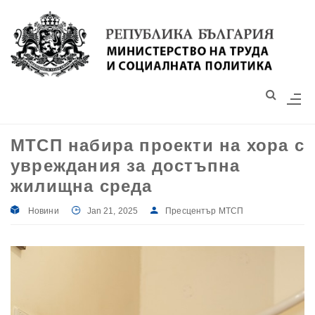
Моля,
обърнете
внимание:
Този
уебсайт
разполага
със
МТСП набира проекти на хора с
система
увреждания за достъпна
за
достъпност.
жилищна среда
Новини
Jan 21, 2025
Пресцентър МТСП