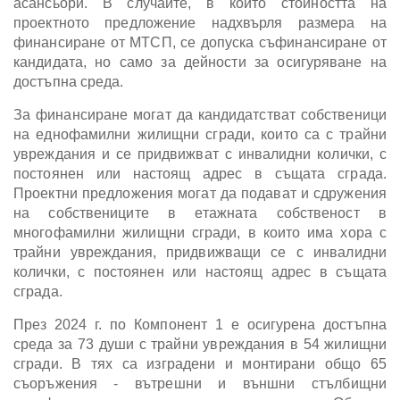
асансьори. В случаите, в които стойността на
проектното предложение надхвърля размера на
финансиране от МТСП, се допуска съфинансиране от
кандидата, но само за дейности за осигуряване на
достъпна среда.
За финансиране могат да кандидатстват собственици
на еднофамилни жилищни сгради, които са с трайни
увреждания и се придвижват с инвалидни колички, с
постоянен или настоящ адрес в същата сграда.
Проектни предложения могат да подават и сдружения
на собствениците в етажната собственост в
многофамилни жилищни сгради, в които има хора с
трайни увреждания, придвижващи се с инвалидни
колички, с постоянен или настоящ адрес в същата
сграда.
През 2024 г. по Компонент 1 е осигурена достъпна
среда за 73 души с трайни увреждания в 54 жилищни
сгради. В тях са изградени и монтирани общо 65
съоръжения - вътрешни и външни стълбищни