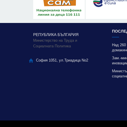
ПОСЛЕ
РЕПУБЛИКА БЪЛГАРИЯ
Министерство на Труда и
Над 260
Социалната Политика
домакин
Зам.-ми
София 1051, ул.Триадица No2
иновации
благода
Министъ
социални
качестве