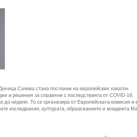
 Деница Сачева стана посланик на европейския хакатон
деи и решения за справяне с последствията от COVID-19.
и до неделя. То се организира от Европейската комисия и 
ите изследвания, културата, образованието и младежта М