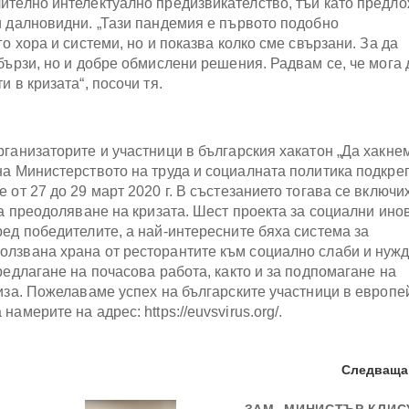
ително интелектуално предизвикателство, тъй като предл
и далновидни. „Тази пандемия е първото подобно
о хора и системи, но и показва колко сме свързани. За да
бързи, но и добре обмислени решения. Радвам се, че мога 
и в кризата“, посочи тя.
рганизаторите и участници в българския хакатон „Да хакне
на Министерството на труда и социалната политика подкре
 от 27 до 29 март 2020 г. В състезанието тогава се включи
за преодоляване на кризата. Шест проекта за социални ино
ред победителите, а най-интересните бяха система за
олзвана храна от ресторантите към социално слаби и нуж
редлагане на почасова работа, както и за подпомагане на
риза. Пожелаваме успех на българските участници в европе
америте на адрес: https://euvsvirus.org/.
Следваща