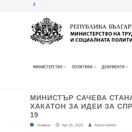
Моля,
обърнете
внимание:
Този
уебсайт
разполага
със
система
МИНИСТЕРСТВО
ПОЛИТИКИ
ДОКУМЕНТИ
за
достъпност.
Натиснете
Control-
F11
МИНИСТЪР САЧЕВА СТАН
за
ХАКАТОН ЗА ИДЕИ ЗА СП
настройка
на
19
уебсайта
за
Новини
Apr 26, 2020
Admin Admin
хора