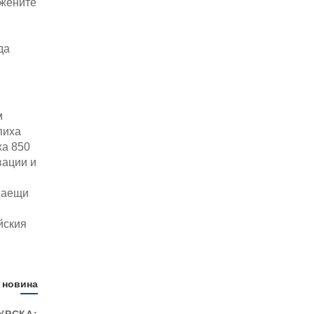
ожените
да
м
пиха
ха 850
вации и
даещи
йския
 новина