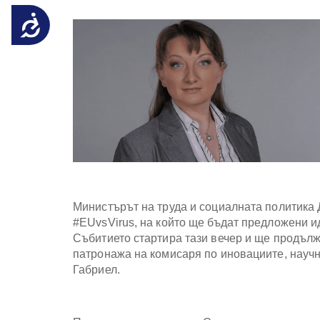
със
Достъпност
зрителни
увреждания,
които
използват
екранен
четец;
Натиснете
Control-
F10,
за
да
отворите
меню
за
Министърът на труда и социалната политика
достъпност
#EUvsVirus, на който ще бъдат предложени и
Събитието стартира тази вечер и ще продълж
патронажа на комисаря по иновациите, научн
Габриел.