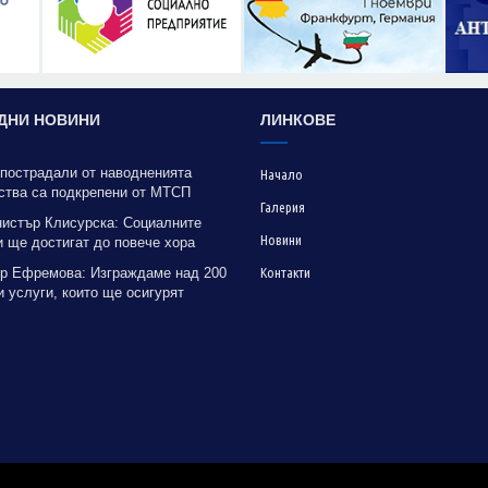
ДНИ НОВИНИ
ЛИНКОВЕ
 пострадали от наводненията
Начало
ства са подкрепени от МТСП
Галерия
нистър Клисурска: Социалните
Новини
 ще достигат до повече хора
рение на методика на МТСП
р Ефремова: Изграждаме над 200
Контакти
 услуги, които ще осигурят
на грижа за хора с увреждания