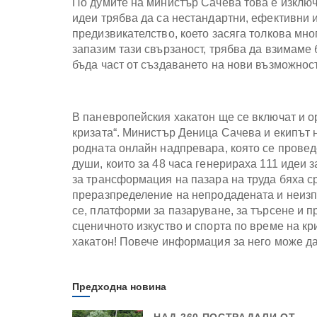
По думите на министър Сачева това е изключ
идеи трябва да са нестандартни, ефективни 
предизвикателство, което засяга толкова мног
запазим тази свързаност, трябва да взимаме 
бъда част от създаването на нови възможност
В паневропейския хакатон ще се включат и о
кризата“. Министър Деница Сачева и екипът 
родната онлайн надпревара, която се проведе
души, които за 48 часа генерираха 111 идеи 
за трансформация на пазара на труда бяха с
преразпределение на непродадената и неизп
се, платформи за пазаруване, за търсене и п
сценичното изкуство и спорта по време на к
хакатон! Повече информация за него може да н
Предходна новина