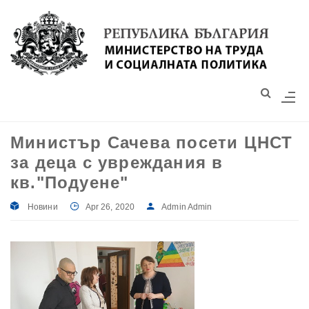
Моля,
обърнете
внимание:
Този
уебсайт
разполага
със
Министър Сачева посети ЦНСТ
система
за деца с увреждания в
за
достъпност.
кв."Подуене"
Новини
Apr 26, 2020
Admin Admin