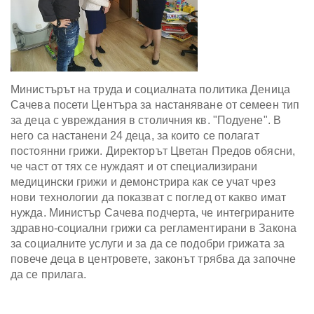
Министърът на труда и социалната политика Деница
Сачева посети Центъра за настаняване от семеен тип
за деца с увреждания в столичния кв. "Подуене". В
него са настанени 24 деца, за които се полагат
постоянни грижи. Директорът Цветан Предов обясни,
че част от тях се нуждаят и от специализирани
медицински грижи и демонстрира как се учат чрез
нови технологии да показват с поглед от какво имат
нужда. Министър Сачева подчерта, че интегрираните
здравно-социални грижи са регламентирани в Закона
за социалните услуги и за да се подобри грижата за
повече деца в центровете, законът трябва да започне
да се прилага.