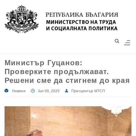
Моля,
обърнете
внимание:
Този
уебсайт
разполага
със
Министър Гуцанов:
система
Проверките продължават.
за
достъпност.
Решени сме да стигнем до края
Новини
Jun 09, 2025
Пресцентър МТСП