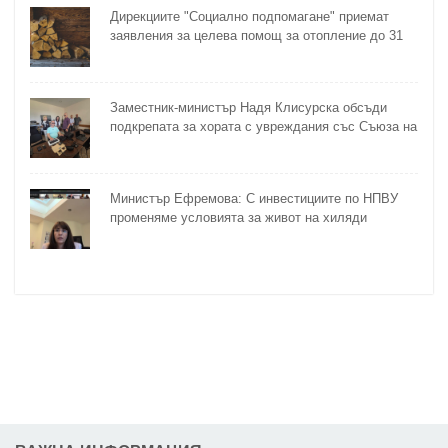
Дирекциите "Социално подпомагане" приемат
заявления за целева помощ за отопление до 31
октомври
Заместник-министър Надя Клисурска обсъди
подкрепата за хората с увреждания със Съюза на
слепите
Министър Ефремова: С инвестициите по НПВУ
променяме условията за живот на хиляди
възрастни и хора с увреждания