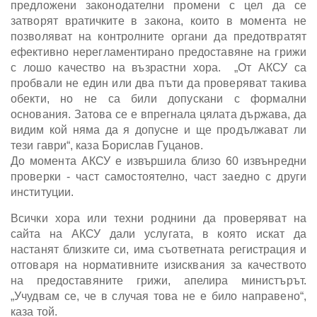
предложени законодателни промени с цел да се
затворят вратичките в закона, които в момента не
позволяват на контролните органи да предотвратят
ефективно нерегламентирано предоставяне на грижи
с лошо качество на възрастни хора. „От АКСУ са
пробвали не един или два пъти да проверяват такива
обекти, но не са били допускани с формални
основания. Затова се е впрегнала цялата държава, да
видим кой няма да я допусне и ще продължават ли
тези гаври“, каза Борислав Гуцанов.
До момента АКСУ е извършила близо 60 извънредни
проверки - част самостоятелно, част заедно с други
институции.
Всички хора или техни роднини да проверяват на
сайта на АКСУ дали услугата, в която искат да
настанят близките си, има съответната регистрация и
отговаря на нормативните изисквания за качеството
на предоставяните грижи, апелира министърът.
„Учудвам се, че в случая това не е било направено“,
каза той.