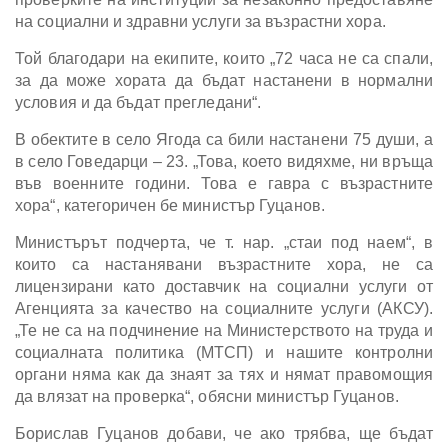
на социални и здравни услуги за възрастни хора.
Той благодари на екипите, които „72 часа не са спали,
за да може хората да бъдат настанени в нормални
условия и да бъдат прегледани“.
В обектите в село Ягода са били настанени 75 души, а
в село Говедарци – 23. „Това, което видяхме, ни връща
във военните години. Това е гавра с възрастните
хора“, категоричен бе министър Гуцанов.
Министърът подчерта, че т. нар. „стаи под наем“, в
които са настанявани възрастните хора, не са
лицензирани като доставчик на социални услуги от
Агенцията за качество на социалните услуги (АКСУ).
„Те не са на подчинение на Министерството на труда и
социалната политика (МТСП) и нашите контролни
органи няма как да знаят за тях и нямат правомощия
да влязат на проверка“, обясни министър Гуцанов.
Борислав Гуцанов добави, че ако трябва, ще бъдат