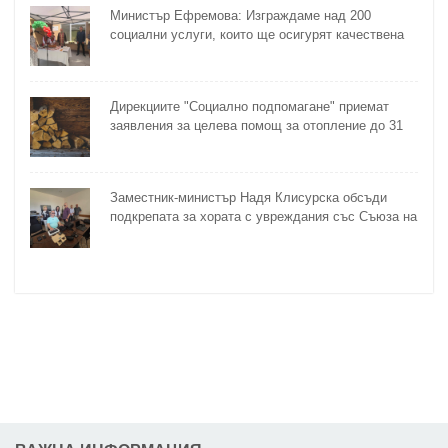
Министър Ефремова: Изграждаме над 200
социални услуги, които ще осигурят качествена
грижа за хора с увреждания
Дирекциите "Социално подпомагане" приемат
заявления за целева помощ за отопление до 31
октомври
Заместник-министър Надя Клисурска обсъди
подкрепата за хората с увреждания със Съюза на
слепите