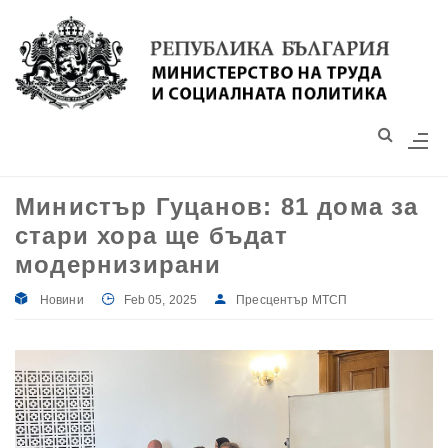
Моля,
обърнете
внимание:
Този
уебсайт
разполага
със
Министър Гуцанов: 81 дома за
система
стари хора ще бъдат
за
достъпност.
модернизирани
Новини
Feb 05, 2025
Пресцентър МТСП