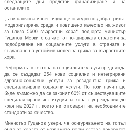
следващите дни предстои финализиране и на
останалите.
„Тази ключова инвестиция ще осигури по-добра грижа,
модернизирана среда и повишено качество на живот
за близо 5600 възрастни хора“, подчерта министър
Гуцанов. Мерките са част от по-широката стратегия за
подобряване на социалните услуги в страната и
създаване на устойчив модел за грижа за възрастните
хора.
Реформата в сектора на социалните услуги предвижда
да се създадат 254 нови социални и интегрирани
здравно-социални услуги за резидентна грижа и
специализирани социални услуги. По този начин ще
бъде възможно да се закрият 60% от съществуващите
специализирани институции за хора с увреждания до
края на 2027 г., които не отговарят на необходимите
стандарти за качество.
Министър Гуцанов увери, че осигуряването на топъл
обяд за хората от уязвимите групи остава приоритет.