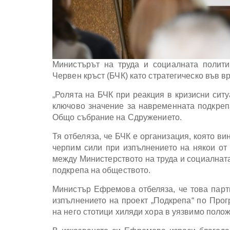
Министърът на труда и социалната полит
Червен кръст (БЧК) като стратегическо във в
„Ролята на БЧК при реакция в кризисни ситу
ключово значение за навременната подкреп
Общо събрание на Сдружението.
Тя отбеляза, че БЧК е организация, която ви
черпим сили при изпълнението на някои от 
между Министерството на труда и социалната
подкрепа на обществото.
Министър Ефремова отбеляза, че това партн
изпълнението на проект „Подкрепа“ по Про
на него стотици хиляди хора в уязвимо поло