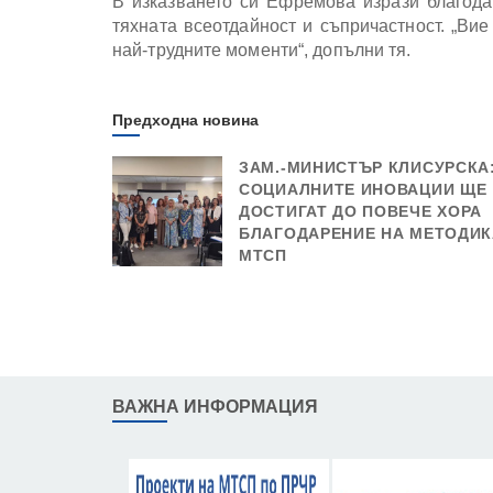
В изказването си Ефремова изрази благода
тяхната всеотдайност и съпричастност. „Ви
най-трудните моменти“, допълни тя.
Предходна новина
ЗАМ.-МИНИСТЪР КЛИСУРСКА
СОЦИАЛНИТЕ ИНОВАЦИИ ЩЕ
ДОСТИГАТ ДО ПОВЕЧЕ ХОРА
БЛАГОДАРЕНИЕ НА МЕТОДИК
МТСП
ВАЖНА ИНФОРМАЦИЯ