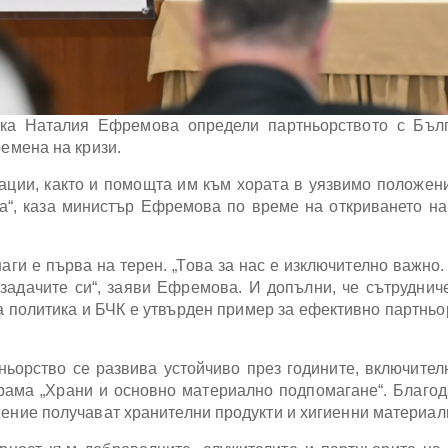
ика Наталия Ефремова определи партньорството с Бълг
ремена на кризи.
ации, както и помощта им към хората в уязвимо положени
а“, каза министър Ефремова по време на откриването на
наги е първа на терен. „Това за нас е изключително важно.
задачите си“, заяви Ефремова. И допълни, че сътруднич
 политика и БЧК е утвърден пример за ефективно партньо
ьорство се развива устойчиво през годините, включител
грама „Храни и основно материално подпомагане“. Благо
жение получават хранителни продукти и хигиенни материал