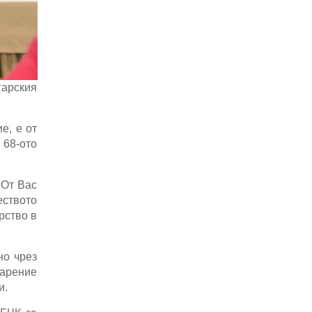
арския
е, е от
 68-ото
 От Вас
еството
рство в
но чрез
дарение
и.