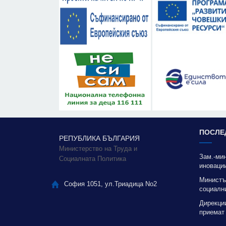
ПОСЛЕ
РЕПУБЛИКА БЪЛГАРИЯ
Министерство на Труда и
Зам.-ми
Социалната Политика
иновации
благода
Министъ
София 1051, ул.Триадица No2
социални
качестве
Дирекци
приемат
отоплени