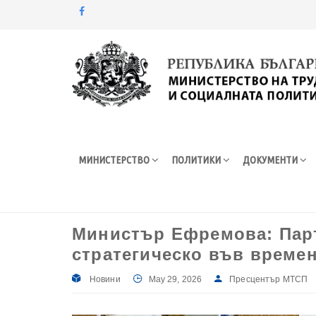
Моля,
обърнете
внимание:
Този
уебсайт
разполага
със
система
МИНИСТЕРСТВО
ПОЛИТИКИ
ДОКУМЕНТИ
за
достъпност.
Натиснете
Control-
F11
Министър Ефремова: Парт
за
стратегическо във времен
настройка
на
уебсайта
Новини
May 29, 2026
Пресцентър МТСП
за
хора