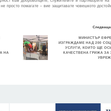
рност към доброволците, служителите и партньорите на
е не просто помагате – вие защитавате човешкото достой
Следваща
:
МИНИСТЪР ЕФР
ИЗГРАЖДАМЕ НАД 200 СО
УСЛУГИ, КОИТО ЩЕ ОС
А НА
КАЧЕСТВЕНА ГРИЖА ЗА 
УВРЕЖ