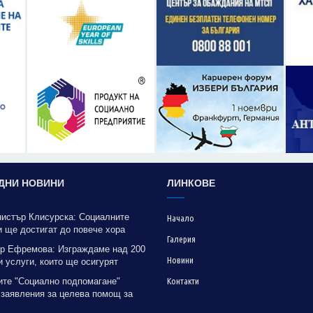
ДНИ НОВИНИ
ЛИНКОВЕ
нистър Клисурска: Социалните
Начало
 ще достигат до повече хора
Галерия
рение на методика на МТСП
р Ефремова: Изграждаме над 200
Новини
 услуги, които ще осигурят
на грижа за хора с увреждания
ите "Социално подпомагане"
Контакти
 заявления за целева помощ за
е до 31 октомври