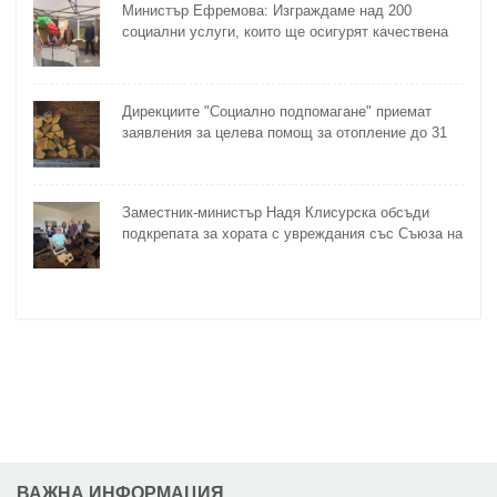
Министър Ефремова: Изграждаме над 200
социални услуги, които ще осигурят качествена
грижа за хора с увреждания
Дирекциите "Социално подпомагане" приемат
заявления за целева помощ за отопление до 31
октомври
Заместник-министър Надя Клисурска обсъди
подкрепата за хората с увреждания със Съюза на
слепите
ВАЖНА ИНФОРМАЦИЯ