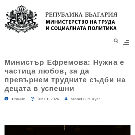
Моля,
обърнете
внимание:
Този
уебсайт
разполага
със
Министър Ефремова: Нужна е
система
частица любов, за да
за
достъпност.
превърнем трудните съдби на
децата в успешни
Новини
Jun 01, 2026
Mishel Gutsuzyan