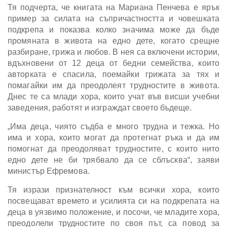
Тя подчерта, че книгата на Мариана Пенчева е ярък
пример за силата на съпричастността и човешката
подкрепа и показва колко значима може да бъде
промяната в живота на едно дете, когато срещне
разбиране, грижа и любов. В нея са включени истории,
вдъхновени от 12 деца от бедни семейства, които
авторката е спасила, поемайки грижата за тях и
помагайки им да преодолеят трудностите в живота.
Днес те са млади хора, които учат във висши учебни
заведения, работят и изграждат своето бъдеще.
„Има деца, чиято съдба е много трудна и тежка. Но
има и хора, които могат да протегнат ръка и да им
помогнат да преодоляват трудностите, с които нито
едно дете не би трябвало да се сблъсква“, заяви
министър Ефремова.
Тя изрази признателност към всички хора, които
посвещават времето и усилията си на подкрепата на
деца в уязвимо положение, и посочи, че младите хора,
преодолели трудностите по своя път, са повод за