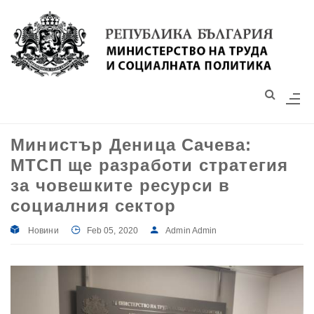
Моля,
обърнете
внимание:
Този
уебсайт
разполага
със
Mинистър Деница Сачева:
система
МТСП ще разработи стратегия
за
достъпност.
за човешките ресурси в
социалния сектор
Новини
Feb 05, 2020
Admin Admin