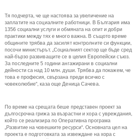
Тя подчерта, че ще настоява за увеличение на
заплатите на социалните работници. В България има
1356 социални услуги и обмяната на опит и добри
практики между тях е много важна. В същото време
общините трябва да засилят контролните си функции,
посочи министърът. „Социалният сектор ще бъде сред
най-бързо развиващите се в целия Европейски съюз.
За последните 5 години ангажирани в социални
дейности са над 10 млн. души. Трябва да покажем, че
това е професия, свързана преди всичко с
човеколюбие“, каза още Деница Сачева.
По време на срещата беше представен проект за
дългосрочна грижа за възрастни и хора с увреждания,
който се реализира по Оперативна програма
„Развитие на човешките ресурси“. Основната цел на
проекта е подготовката за извеждане на хора с