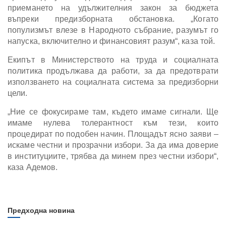
приемането на удължителния закон за бюджета
въпреки предизборната обстановка. „Когато
популизмът влезе в Народното събрание, разумът го
напуска, включително и финансовият разум“, каза той.
Екипът в Министерството на труда и социалната
политика продължава да работи, за да предотврати
използването на социалната система за предизборни
цели.
„Ние се фокусираме там, където имаме сигнали. Ще
имаме нулева толерантност към тези, които
процедират по подобен начин. Площадът ясно заяви –
искаме честни и прозрачни избори. За да има доверие
в институциите, трябва да минем през честни избори“,
каза Адемов.
Предходна новина