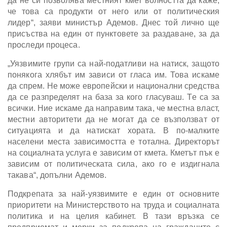
да не си позволява местният кмет волността да каже,
че това са продукти от него или от политическия
лидер“, заяви министър Адемов. Днес той лично ще
присъства на един от пунктовете за раздаване, за да
проследи процеса.
„Уязвимите групи са най-податливи на натиск, защото
понякога хлябът им зависи от гласа им. Това искаме
да спрем. Не може европейски и национални средства
да се разпределят на база за кого гласуваш. Те са за
всички. Ние искаме да направим така, че местна власт,
местни авторитети да не могат да се възползват от
ситуацията и да натискат хората. В по-малките
населени места зависимостта е тотална. Директорът
на социалната услуга е зависим от кмета. Кметът пък е
зависим от политическата сила, ако го е издигнала
такава“, допълни Адемов.
Подкрепата за най-уязвимите е един от основните
приоритети на Министерството на труда и социалната
политика и на целия кабинет. В тази връзка се