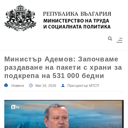
Моля,
обърнете
внимание:
Този
уебсайт
разполага
със
Министър Адемов: Започваме
система
раздаване на пакети с храни за
за
достъпност.
подкрепа на 531 000 бедни
Новини
Mar 16, 2026
Пресцентър МТСП