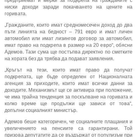
предприемат и мерки за подкрепа на гражданите с
ниски доходи заради покачването на цените на
горивата.
„Гражданите, които имат средномесечен доход до два
пъти линията на бедност – 791 евро и имат личен
автомобил или имат лизингов договор за автомобил,
имат право на подкрепа в размер на 20 евро“, обясни
Адемов. Тази сума ще постъпва директно по сметките
на хората без да трябва да подават заявления.
„Кръгът на тези, които имат право да получат
подкрепата, ще бъде определен от Националната
агенция за приходите, които имат всички данни за
доходите. Механизмът ще се активира при положение,
че има трайна тенденция за поскъпване на горивата и
колко време ще продължи ще зависи от това“,
допълни социалният министър.
Адемов беше категоричен, че социалните плащания и
увеличението на пенсиите са гарантирани. Той
призова депутатите да се въздържат от популизъм при