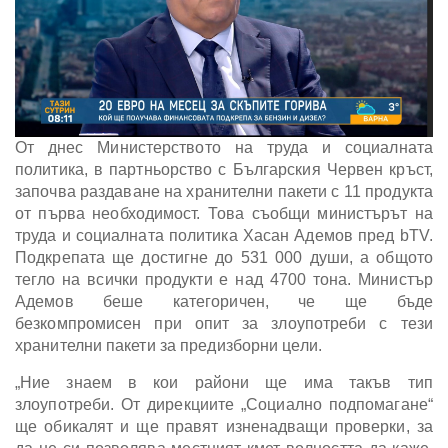
От днес Министерството на труда и социалната
политика, в партньорство с Българския Червен кръст,
започва раздаване на хранителни пакети с 11 продукта
от първа необходимост. Това съобщи министърът на
труда и социалната политика Хасан Адемов пред bTV.
Подкрепата ще достигне до 531 000 души, а общото
тегло на всички продукти е над 4700 тона. Министър
Адемов беше категоричен, че ще бъде
безкомпромисен при опит за злоупотреби с тези
хранителни пакети за предизборни цели.
„Ние знаем в кои райони ще има такъв тип
злоупотреби. От дирекциите „Социално подпомагане“
ще обикалят и ще правят изненадващи проверки, за