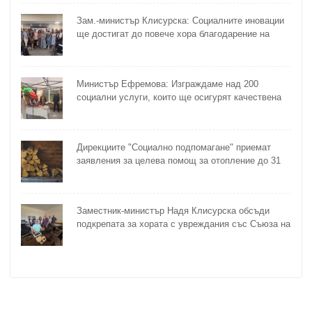
Зам.-министър Клисурска: Социалните иновации
ще достигат до повече хора благодарение на
методика на МТСП
Министър Ефремова: Изграждаме над 200
социални услуги, които ще осигурят качествена
грижа за хора с увреждания
Дирекциите "Социално подпомагане" приемат
заявления за целева помощ за отопление до 31
октомври
Заместник-министър Надя Клисурска обсъди
подкрепата за хората с увреждания със Съюза на
слепите