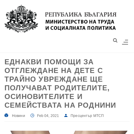
Моля,
обърнете
внимание:
Този
уебсайт
разполага
със
ЕДНАКВИ ПОМОЩИ ЗА
система
ОТГЛЕЖДАНЕ НА ДЕТЕ С
за
достъпност.
ТРАЙНО УВРЕЖДАНЕ ЩЕ
ПОЛУЧАВАТ РОДИТЕЛИТЕ,
ОСИНОВИТЕЛИТЕ И
СЕМЕЙСТВАТА НА РОДНИНИ
Новини
Feb 04, 2021
Пресцентър МТСП