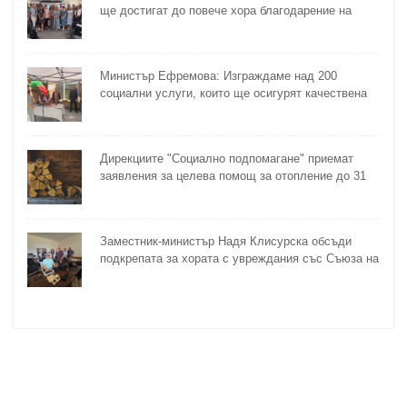
ще достигат до повече хора благодарение на
методика на МТСП
Министър Ефремова: Изграждаме над 200
социални услуги, които ще осигурят качествена
грижа за хора с увреждания
Дирекциите "Социално подпомагане" приемат
заявления за целева помощ за отопление до 31
октомври
Заместник-министър Надя Клисурска обсъди
подкрепата за хората с увреждания със Съюза на
слепите