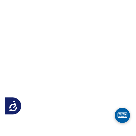
Достъпност
⌨