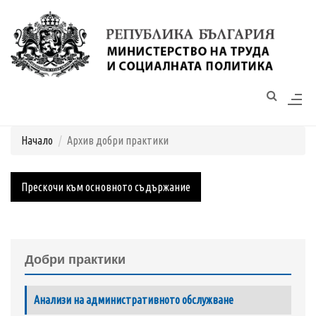
Моля,
обърнете
внимание:
Този
уебсайт
Начало
Архив добри практики
разполага
със
Архив добри практики
система
Прескочи към основното съдържание
за
достъпност.
Добри практики
Анализи на административното обслужване