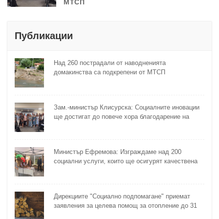
МТСП
Публикации
Над 260 пострадали от наводненията
домакинства са подкрепени от МТСП
Зам.-министър Клисурска: Социалните иновации
ще достигат до повече хора благодарение на
методика на МТСП
Министър Ефремова: Изграждаме над 200
социални услуги, които ще осигурят качествена
грижа за хора с увреждания
Дирекциите "Социално подпомагане" приемат
заявления за целева помощ за отопление до 31
октомври