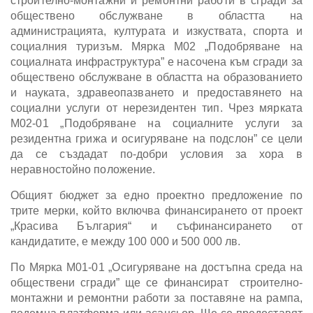
строително-монтажни и ремонтни работи в сгради за
обществено обслужване в областта на
администрацията, културата и изкуствата, спорта и
социалния туризъм. Мярка М02 „Подобряване на
социалната инфраструктура” е насочена към сгради за
обществено обслужване в областта на образованието
и науката, здравеопазването и предоставянето на
социални услуги от нерезидентен тип. Чрез мярката
М02-01 „Подобряване на социалните услуги за
резидентна грижа и осигуряване на подслон” се цели
да се създадат по-добри условия за хора в
неравностойно положение.
Общият бюджет за едно проектно предложение по
трите мерки, който включва финансирането от проект
„Красива България“ и съфинансирането от
кандидатите, е между 100 000 и 500 000 лв.
По Мярка М01-01 „Осигуряване на достъпна среда на
обществени сгради” ще се финансират строително-
монтажни и ремонтни работи за поставяне на рампа,