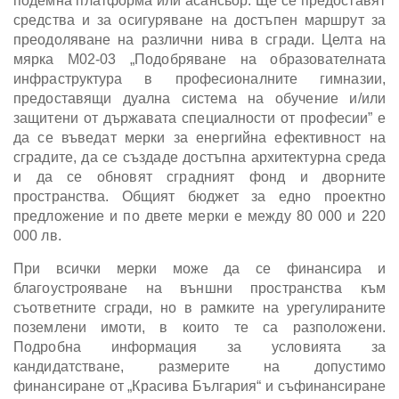
подемна платформа или асансьор. Ще се предоставят
средства и за осигуряване на достъпен маршрут за
преодоляване на различни нива в сгради. Целта на
мярка М02-03 „Подобряване на образователната
инфраструктура в професионалните гимназии,
предоставящи дуална система на обучение и/или
защитени от държавата специалности от професии” е
да се въведат мерки за енергийна ефективност на
сградите, да се създаде достъпна архитектурна среда
и да се обновят сградният фонд и дворните
пространства. Общият бюджет за едно проектно
предложение и по двете мерки е между 80 000 и 220
000 лв.
При всички мерки може да се финансира и
благоустрояване на външни пространства към
съответните сгради, но в рамките на урегулираните
поземлени имоти, в които те са разположени.
Подробна информация за условията за
кандидатстване, размерите на допустимо
финансиране от „Красива България“ и съфинансиране