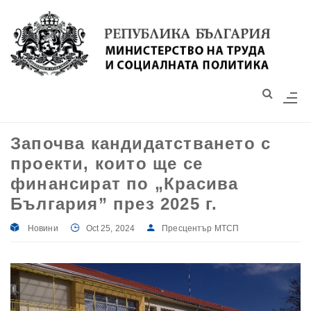
Моля,
обърнете
внимание:
Този
уебсайт
разполага
със
Започва кандидатстването с
система
проекти, които ще се
за
достъпност.
финансират по „Красива
България” през 2025 г.
Новини
Oct 25, 2024
Пресцентър МТСП