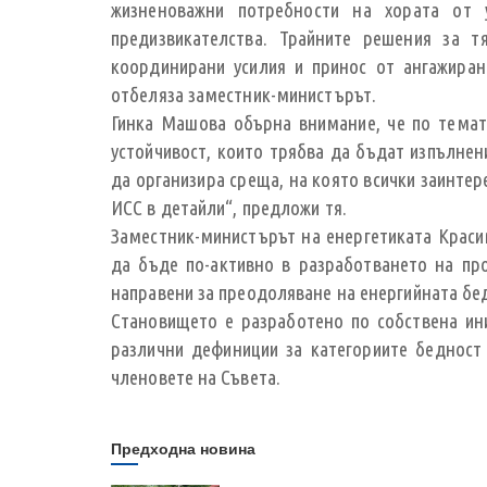
жизненоважни потребности на хората от у
предизвикателства. Трайните решения за 
координирани усилия и принос от ангажирани
отбеляза заместник-министърът.
Гинка Машова обърна внимание, че по темат
устойчивост, които трябва да бъдат изпълнен
да организира среща, на която всички заинте
ИСС в детайли“, предложи тя.
Заместник-министърът на енергетиката Краси
да бъде по-активно в разработването на пр
направени за преодоляване на енергийната бе
Становището е разработено по собствена ин
различни дефиниции за категориите бедност 
членовете на Съвета.
Предходна новина