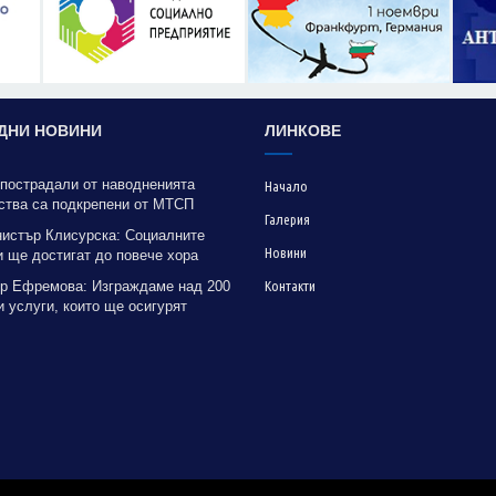
ДНИ НОВИНИ
ЛИНКОВЕ
 пострадали от наводненията
Начало
ства са подкрепени от МТСП
Галерия
нистър Клисурска: Социалните
Новини
 ще достигат до повече хора
рение на методика на МТСП
р Ефремова: Изграждаме над 200
Контакти
 услуги, които ще осигурят
на грижа за хора с увреждания