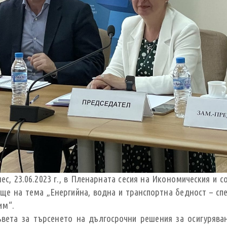
с, 23.06.2023 г., в Пленарната сесия на Икономическия и с
ище на тема „Енергийна, водна и транспортна бедност – сп
им“.
ъвета за търсенето на дългосрочни решения за осигурява