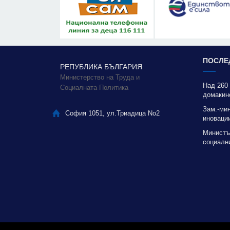
ПОСЛЕ
РЕПУБЛИКА БЪЛГАРИЯ
Министерство на Труда и
Над 260
Социалната Политика
домакин
Зам.-ми
София 1051, ул.Триадица No2
иновации
благода
Министъ
социални
качестве