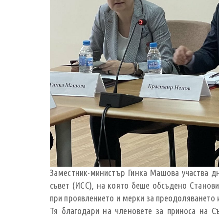
Заместник-министър Гинка Машова участва дне
съвет (ИСС), на която беше обсъдено Станов
при проявлението и мерки за преодоляването 
Тя благодари на членовете за приноса на С