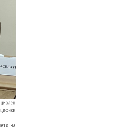
оциален
ецифики
нето на