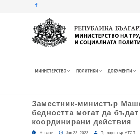
Моля,
обърнете
внимание:
Този
уебсайт
разполага
със
система
МИНИСТЕРСТВО
ПОЛИТИКИ
ДОКУМЕНТИ
за
достъпност.
Натиснете
Control-
F11
Заместник-министър Машо
за
бедността могат да бъдат
настройка
на
координирани действия
уебсайта
за
Новини
Jun 23, 2023
Пресцентър МТСП
хора