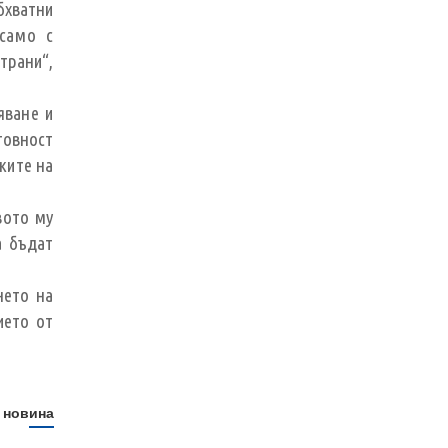
бхватни
 само с
трани“,
яване и
товност
ките на
вото му
а бъдат
нето на
ието от
 новина