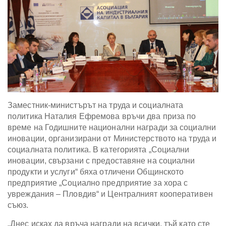
Заместник-министърът на труда и социалната
политика Наталия Ефремова връчи два приза по
време на Годишните национални награди за социални
иновации, организирани от Министерството на труда и
социалната политика. В категорията „Социални
иновации, свързани с предоставяне на социални
продукти и услуги“ бяха отличени Общинското
предприятие „Социално предприятие за хора с
увреждания – Пловдив“ и Централният кооперативен
съюз.
„Днес исках да връча награди на всички, тъй като сте