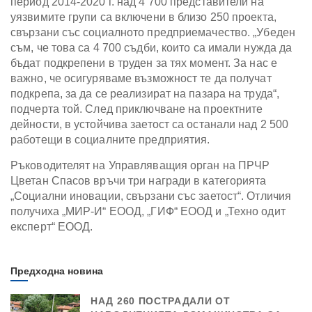
период 2014-2020 г. над 4 700 представители на
уязвимите групи са включени в близо 250 проекта,
свързани със социалното предприемачество. „Убеден
съм, че това са 4 700 съдби, които са имали нужда да
бъдат подкрепени в труден за тях момент. За нас е
важно, че осигуряваме възможност те да получат
подкрепа, за да се реализират на пазара на труда“,
подчерта той. След приключване на проектните
дейности, в устойчива заетост са останали над 2 500
работещи в социалните предприятия.
Ръководителят на Управляващия орган на ПРЧР
Цветан Спасов връчи три награди в категорията
„Социални иновации, свързани със заетост“. Отличия
получиха „МИР-И“ ЕООД, „ГИФ“ ЕООД и „Техно одит
експерт“ ЕООД.
Предходна новина
НАД 260 ПОСТРАДАЛИ ОТ