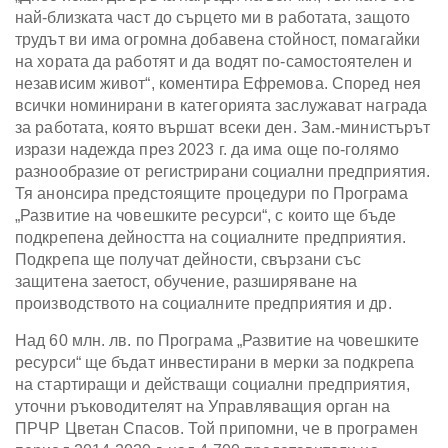
най-близката част до сърцето ми в работата, защото
трудът ви има огромна добавена стойност, помагайки
на хората да работят и да водят по-самостоятелен и
независим живот“, коментира Ефремова. Според нея
всички номинирани в категорията заслужават награда
за работата, която вършат всеки ден. Зам.-министърът
изрази надежда през 2023 г. да има още по-голямо
разнообразие от регистрирани социални предприятия.
Тя анонсира предстоящите процедури по Програма
„Развитие на човешките ресурси“, с които ще бъде
подкрепена дейността на социалните предприятия.
Подкрепа ще получат дейности, свързани със
защитена заетост, обучение, разширяване на
производството на социалните предприятия и др.
Над 60 млн. лв. по Програма „Развитие на човешките
ресурси“ ще бъдат инвестирани в мерки за подкрепа
на стартиращи и действащи социални предприятия,
уточни ръководителят на Управляващия орган на
ПРЧР Цветан Спасов. Той припомни, че в програмен