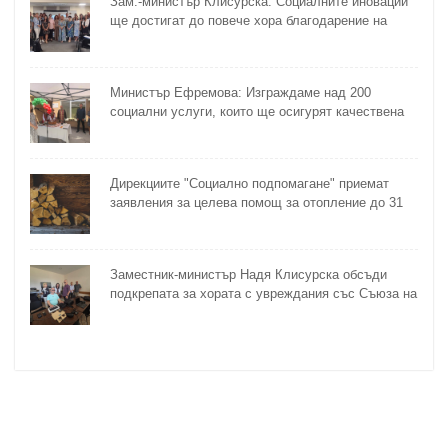
Зам.-министър Клисурска: Социалните иновации
ще достигат до повече хора благодарение на
методика на МТСП
Министър Ефремова: Изграждаме над 200
социални услуги, които ще осигурят качествена
грижа за хора с увреждания
Дирекциите "Социално подпомагане" приемат
заявления за целева помощ за отопление до 31
октомври
Заместник-министър Надя Клисурска обсъди
подкрепата за хората с увреждания със Съюза на
слепите