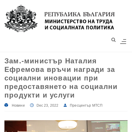
Моля,
обърнете
внимание:
Този
уебсайт
разполага
със
Зам.-министър Наталия
система
Ефремова връчи награди за
за
достъпност.
социални иновации при
предоставянето на социални
продукти и услуги
Новини
Dec 23, 2022
Пресцентър МТСП