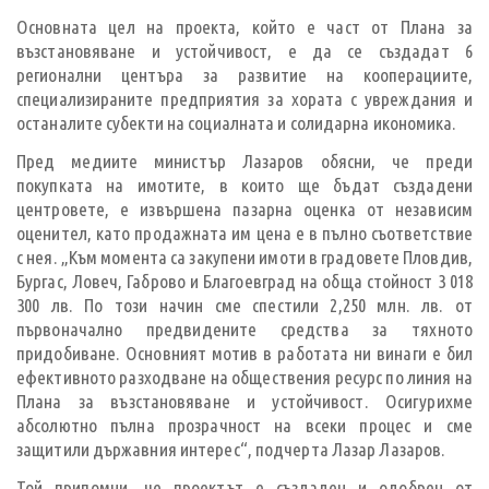
Основната цел на проекта, който е част от Плана за
възстановяване и устойчивост, е да се създадат 6
регионални центъра за развитие на кооперациите,
специализираните предприятия за хората с увреждания и
останалите субекти на социалната и солидарна икономика.
Пред медиите министър Лазаров обясни, че преди
покупката на имотите, в които ще бъдат създадени
центровете, е извършена пазарна оценка от независим
оценител, като продажната им цена е в пълно съответствие
с нея. „Към момента са закупени имоти в градовете Пловдив,
Бургас, Ловеч, Габрово и Благоевград на обща стойност 3 018
300 лв. По този начин сме спестили 2,250 млн. лв. от
първоначално предвидените средства за тяхното
придобиване. Основният мотив в работата ни винаги е бил
ефективното разходване на обществения ресурс по линия на
Плана за възстановяване и устойчивост. Осигурихме
абсолютно пълна прозрачност на всеки процес и сме
защитили държавния интерес“, подчерта Лазар Лазаров.
Той припомни, че проектът е създаден и одобрен от