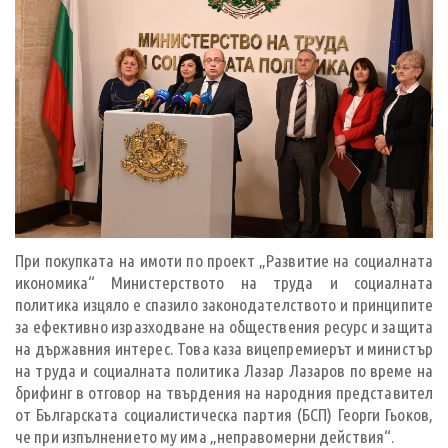
При покупката на имоти по проект „Развитие на социалната
икономика“ Министерството на труда и социалната
политика изцяло е спазило законодателството и принципите
за ефективно изразходване на обществения ресурс и защита
на държавния интерес. Това каза вицепремиерът и министър
на труда и социалната политика Лазар Лазаров по време на
брифинг в отговор на твърдения на народния представител
от Българската социалистическа партия (БСП) Георги Гьоков,
че при изпълнението му има „неправомерни действия“.