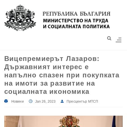
Моля,
обърнете
внимание:
Този
уебсайт
разполага
със
Вицепремиерът Лазаров:
система
Държавният интерес е
за
достъпност.
напълно спазен при покупката
на имоти за развитие на
социалната икономика
Новини
Jan 26, 2023
Пресцентър МТСП