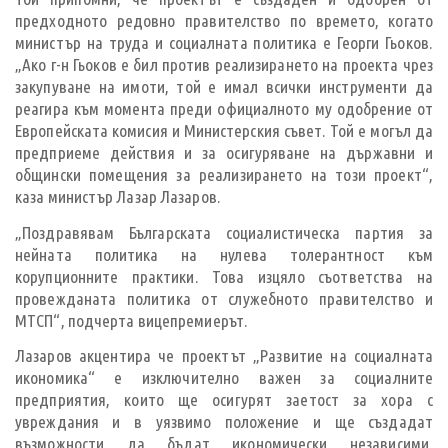
предходното редовно правителство по времето, когато
министър на труда и социалната политика е Георги Гьоков.
„Ако г-н Гьоков е бил против реализирането на проекта чрез
закупуване на имоти, той е имал всички инструменти да
реагира към момента преди официалното му одобрение от
Европейската комисия и Министерския съвет. Той е могъл да
предприеме действия и за осигуряване на държавни и
общински помещения за реализирането на този проект“,
каза министър Лазар Лазаров.
„Поздравявам Българската социалистическа партия за
нейната политика на нулева толерантност към
корупционните практики. Това изцяло съответства на
провежданата политика от служебното правителство и
МТСП“, подчерта вицепремиерът.
Лазаров акцентира че проектът „Развитие на социалната
икономика“ е изключително важен за социалните
предприятия, които ще осигурят заетост за хора с
увреждания и в уязвимо положение и ще създадат
възможности да бъдат икономически независими.