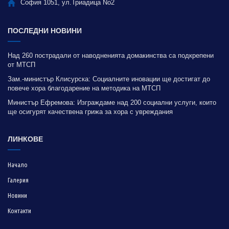
София 1051, ул.Триадица No2
ПОСЛЕДНИ НОВИНИ
Над 260 пострадали от наводненията домакинства са подкрепени
от МТСП
Зам.-министър Клисурска: Социалните иновации ще достигат до
повече хора благодарение на методика на МТСП
Министър Ефремова: Изграждаме над 200 социални услуги, които
ще осигурят качествена грижа за хора с увреждания
ЛИНКОВЕ
Начало
Галерия
Новини
Контакти