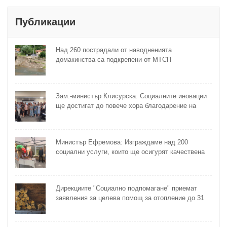
Публикации
Над 260 пострадали от наводненията
домакинства са подкрепени от МТСП
Зам.-министър Клисурска: Социалните иновации
ще достигат до повече хора благодарение на
методика на МТСП
Министър Ефремова: Изграждаме над 200
социални услуги, които ще осигурят качествена
грижа за хора с увреждания
Дирекциите "Социално подпомагане" приемат
заявления за целева помощ за отопление до 31
октомври