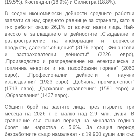
(19,5%), Кюстендил (18,9%) и Силистра (18,8%).
В седем икономически дейности средните работни
заплати са над средното равнище за страната, като в
тях работят около 26,1% от всички наети лица. Най-
високо е заплащането в дейностите „Създаване и
разпространение на информация и творчески
продукти, далекосъобщения“ (3176 евро), „Финансови
и застрахователни дейности“ (2226 евро),
„Производство и разпределение на електрическа и
топлинна енергия и на газообразни горива“ (2060
евро), „Професионални дейности и научни
изследвания“ (1923 евро), „Добивна промишленост“
(1713 евро), „Държавно управление“ (1591 евро) и
„Образование“ (1437 евро).
Общият брой на заетите лица през първите три
месеца на 2026 г. е малко над 2.9 млн. души. В
сравнение със същия период на миналата година
броят им нараства с 5,6%. За същия период
безработните също намаляват - с 19 900 души или със