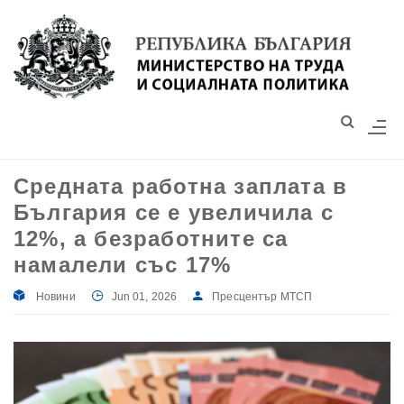
Моля,
обърнете
внимание:
Този
уебсайт
разполага
със
Средната работна заплата в
система
България се е увеличила с
за
достъпност.
12%, а безработните са
намалели със 17%
Новини
Jun 01, 2026
Пресцентър МТСП