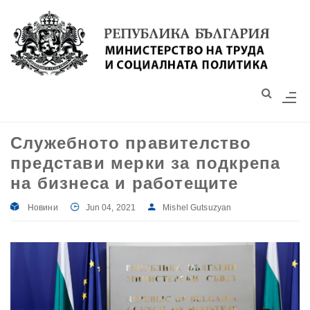
Моля,
обърнете
внимание:
Този
уебсайт
разполага
със
Служебното правителство
система
представи мерки за подкрепа
за
достъпност.
на бизнеса и работещите
Новини
Jun 04, 2021
Mishel Gutsuzyan