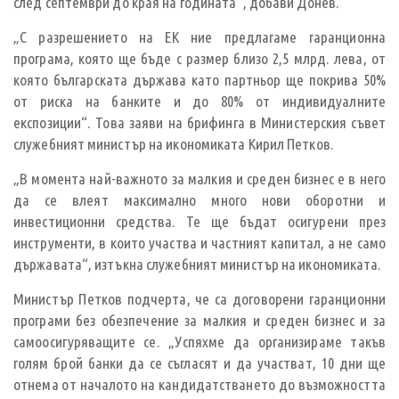
след септември до края на годината“, добави Донев.
„С разрешението на ЕК ние предлагаме гаранционна
програма, която ще бъде с размер близо 2,5 млрд. лева, от
която българската държава като партньор ще покрива 50%
от риска на банките и до 80% от индивидуалните
експозиции“. Това заяви на брифинга в Министерския съвет
служебният министър на икономиката Кирил Петков.
„В момента най-важното за малкия и среден бизнес е в него
да се влеят максимално много нови оборотни и
инвестиционни средства. Те ще бъдат осигурени през
инструменти, в които участва и частният капитал, а не само
държавата“, изтъкна служебният министър на икономиката.
Министър Петков подчерта, че са договорени гаранционни
програми без обезпечение за малкия и среден бизнес и за
самоосигуряващите се. „Успяхме да организираме такъв
голям брой банки да се съгласят и да участват, 10 дни ще
отнема от началото на кандидатстването до възможността