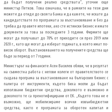
да бъдат получени реално средствата“, уточни още
министър Петков. Това означава, че в рамките на тези дни
можете да отиде до своята банка и да кажете, че искате да
кандидатствате по програмата за възстановяване и без да
трябва да правите ипотеки, ако сте истински бизнес и имате
документи за това за последните 3 години. Фирмите ще
могат да получават до 70% от приходите си през 2019 или
2020 г., като ще могат да изберат годината, в която имат по-
висок оборот. Възстановяването на получените средства ще
бъде за период от 7 години.
Министърът на финансите Асен Василев обяви, че в резултат
на съвместна работа с негови колеги от правителството се
създава програма за възстановяване на българския бизнес с
палитра от инструменти, където биха могли да бъдат
използвани бюджетни средства, доколкото е възможно и
доколкото те са пренотифицирани от ЕК. „Където това не е
възможно, ще мобилизираме всички извънбюджетни
средства, както е програмата за оборотен капитал и