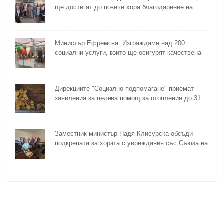
ще достигат до повече хора благодарение на
методика на МТСП
Министър Ефремова: Изграждаме над 200
социални услуги, които ще осигурят качествена
грижа за хора с увреждания
Дирекциите "Социално подпомагане" приемат
заявления за целева помощ за отопление до 31
октомври
Заместник-министър Надя Клисурска обсъди
подкрепата за хората с увреждания със Съюза на
слепите