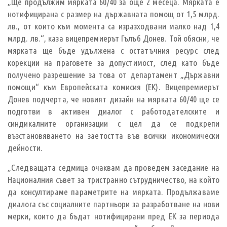
„Ще продължим мярката 60/40 за още 2 месеца. Мярката е
нотифицирана с размер на държавната помощ от 1,5 млрд.
лв., от които към момента са изразходвани малко над 1,4
млрд. лв.“, каза вицепремиерът Гълъб Донев. Той обясни, че
мярката ще бъде удължена с остатъчния ресурс след
корекции на праговете за допустимост, след като бъде
получено разрешение за това от департамент „Държавни
помощи“ към Европейската комисия (ЕК). Вицепремиерът
Донев подчерта, че новият дизайн на мярката 60/40 ще се
подготви в активен диалог с работодателските и
синдикалните организации с цел да се подкрепи
възстановяването на заетостта във всички икономически
дейности.
„Следващата седмица очаквам да проведем заседание на
Националния съвет за тристранно сътрудничество, на който
да консултираме параметрите на мярката. Продължаваме
диалогa със социалните партньори за разработване на нови
мерки, които да бъдат нотифицирани пред ЕК за периода