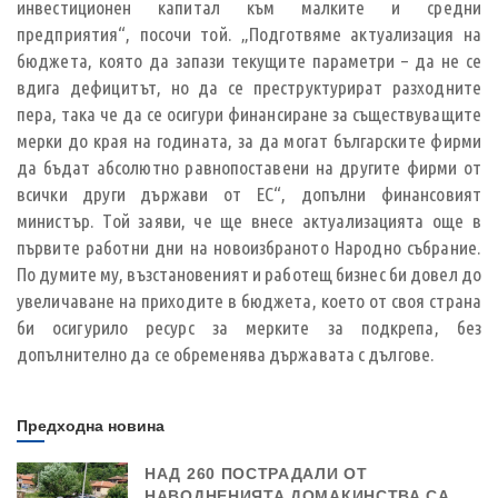
инвестиционен капитал към малките и средни
предприятия“, посочи той. „Подготвяме актуализация на
бюджета, която да запази текущите параметри – да не се
вдига дефицитът, но да се преструктурират разходните
пера, така че да се осигури финансиране за съществуващите
мерки до края на годината, за да могат българските фирми
да бъдат абсолютно равнопоставени на другите фирми от
всички други държави от ЕС“, допълни финансовият
министър. Той заяви, че ще внесе актуализацията още в
първите работни дни на новоизбраното Народно събрание.
По думите му, възстановеният и работещ бизнес би довел до
увеличаване на приходите в бюджета, което от своя страна
би осигурило ресурс за мерките за подкрепа, без
допълнително да се обременява държавата с дългове.
Предходна новина
НАД 260 ПОСТРАДАЛИ ОТ
НАВОДНЕНИЯТА ДОМАКИНСТВА СА