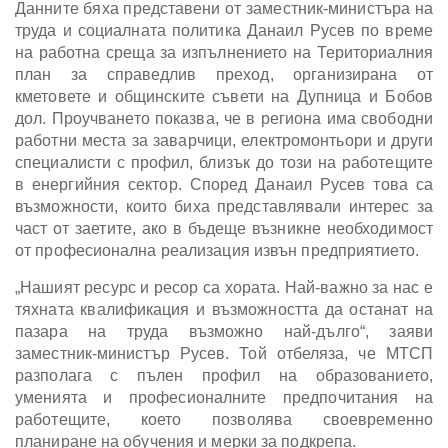
Данните бяха представени от заместник-министъра на
труда и социалната политика Данаил Русев по време
на работна среща за изпълнението на Териториалния
план за справедлив преход, организирана от
кметовете и общинските съвети на Дупница и Бобов
дол. Проучването показва, че в региона има свободни
работни места за заварчици, електромонтьори и други
специалисти с профил, близък до този на работещите
в енергийния сектор. Според Данаил Русев това са
възможности, които биха представлявали интерес за
част от заетите, ако в бъдеще възникне необходимост
от професионална реализация извън предприятието.
„Нашият ресурс и ресор са хората. Най-важно за нас е
тяхната квалификация и възможността да останат на
пазара на труда възможно най-дълго“, заяви
заместник-министър Русев. Той отбеляза, че МТСП
разполага с пълен профил на образованието,
уменията и професионалните предпочитания на
работещите, което позволява своевременно
планиране на обучения и мерки за подкрепа.