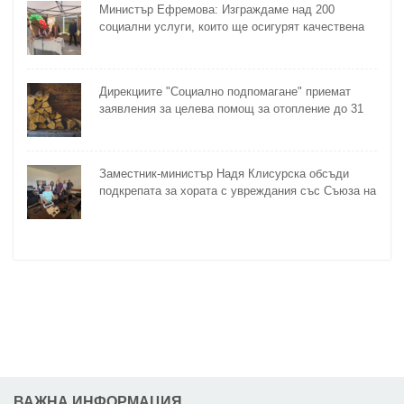
Министър Ефремова: Изграждаме над 200
социални услуги, които ще осигурят качествена
грижа за хора с увреждания
Дирекциите "Социално подпомагане" приемат
заявления за целева помощ за отопление до 31
октомври
Заместник-министър Надя Клисурска обсъди
подкрепата за хората с увреждания със Съюза на
слепите
ВАЖНА ИНФОРМАЦИЯ