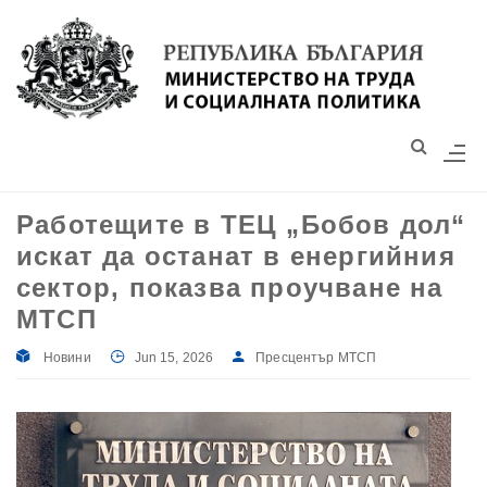
Моля,
обърнете
внимание:
Този
уебсайт
разполага
със
Работещите в ТЕЦ „Бобов дол“
система
искат да останат в енергийния
за
достъпност.
сектор, показва проучване на
МТСП
Новини
Jun 15, 2026
Пресцентър МТСП