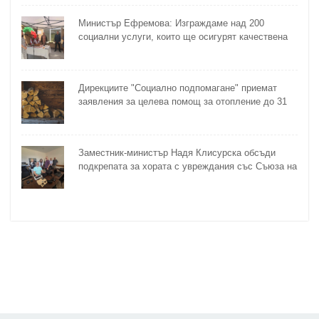
Министър Ефремова: Изграждаме над 200
социални услуги, които ще осигурят качествена
грижа за хора с увреждания
Дирекциите "Социално подпомагане" приемат
заявления за целева помощ за отопление до 31
октомври
Заместник-министър Надя Клисурска обсъди
подкрепата за хората с увреждания със Съюза на
слепите