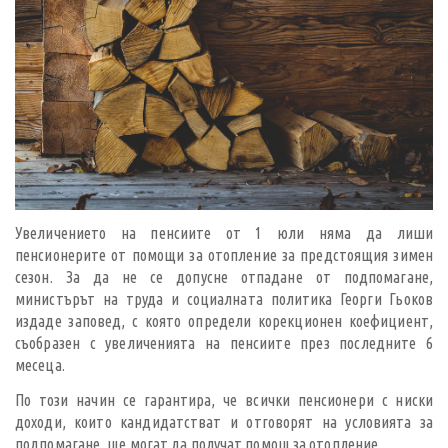
Увеличението на пенсиите от 1 юли няма да лиши
пенсионерите от помощи за отопление за предстоящия зимен
сезон. За да не се допусне отпадане от подпомагане,
министърът на труда и социалната политика Георги Гьоков
издаде заповед, с която определи корекционен коефициент,
съобразен с увеличенията на пенсиите през последните 6
месеца.
По този начин се гарантира, че всички пенсионери с ниски
доходи, които кандидатстват и отговорят на условията за
подпомагане, ще могат да получат помощ за отопление.