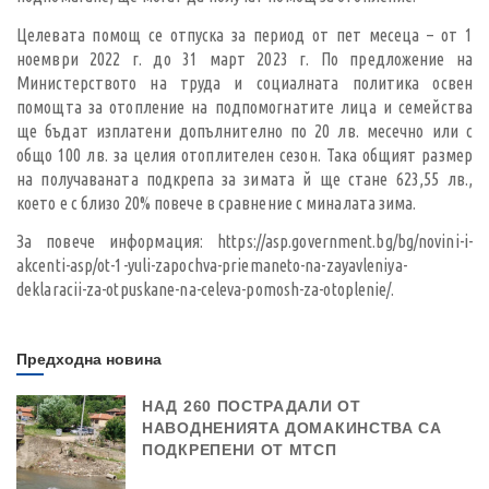
Целевата помощ се отпуска за период от пет месеца – от 1
ноември 2022 г. до 31 март 2023 г. По предложение на
Министерството на труда и социалната политика освен
помощта за отопление на подпомогнатите лица и семейства
ще бъдат изплатени допълнително по 20 лв. месечно или с
общо 100 лв. за целия отоплителен сезон. Така общият размер
на получаваната подкрепа за зимата й ще стане 623,55 лв.,
което е с близо 20% повече в сравнение с миналата зима.
За повече информация:
https://asp.government.bg/bg/novini-i-
akcenti-asp/ot-1-yuli-zapochva-priemaneto-na-zayavleniya-
deklaracii-za-otpuskane-na-celeva-pomosh-za-otoplenie/.
Предходна новина
НАД 260 ПОСТРАДАЛИ ОТ
НАВОДНЕНИЯТА ДОМАКИНСТВА СА
ПОДКРЕПЕНИ ОТ МТСП