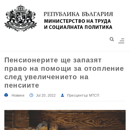
Моля,
обърнете
внимание:
Този
уебсайт
разполага
със
Пенсионерите ще запазят
система
право на помощи за отопление
за
достъпност.
след увеличението на
пенсиите
Новини
Jul 20, 2022
Пресцентър МТСП