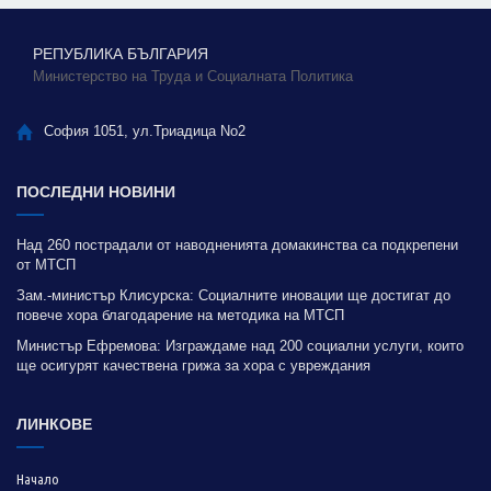
РЕПУБЛИКА БЪЛГАРИЯ
Министерство на Труда и Социалната Политика
София 1051, ул.Триадица No2
ПОСЛЕДНИ НОВИНИ
Над 260 пострадали от наводненията домакинства са подкрепени
от МТСП
Зам.-министър Клисурска: Социалните иновации ще достигат до
повече хора благодарение на методика на МТСП
Министър Ефремова: Изграждаме над 200 социални услуги, които
ще осигурят качествена грижа за хора с увреждания
ЛИНКОВЕ
Начало