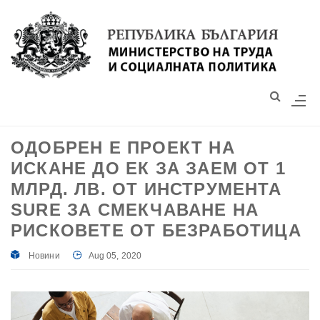
Моля,
обърнете
внимание:
Този
уебсайт
разполага
със
ОДОБРЕН Е ПРОЕКТ НА
система
ИСКАНЕ ДО ЕК ЗА ЗАЕМ ОТ 1
за
достъпност.
МЛРД. ЛВ. ОТ ИНСТРУМЕНТА
SURE ЗА СМЕКЧАВАНЕ НА
РИСКОВЕТЕ ОТ БЕЗРАБОТИЦА
Новини
Aug 05, 2020