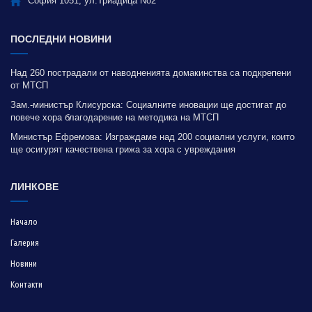
София 1051, ул.Триадица No2
ПОСЛЕДНИ НОВИНИ
Над 260 пострадали от наводненията домакинства са подкрепени
от МТСП
Зам.-министър Клисурска: Социалните иновации ще достигат до
повече хора благодарение на методика на МТСП
Министър Ефремова: Изграждаме над 200 социални услуги, които
ще осигурят качествена грижа за хора с увреждания
ЛИНКОВЕ
Начало
Галерия
Новини
Контакти