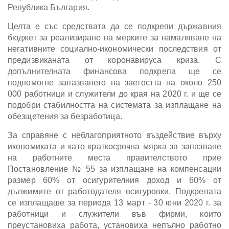
Република България.
Целта е със средствата да се подкрепи държавния
бюджет за реализиране на мерките за намаляване на
негативните социално-икономически последствия от
предизвиканата от коронавируса криза. С
допълнителната финансова подкрепа ще се
подпомогне запазването на заетостта на около 250
000 работници и служители до края на 2020 г. и ще се
подобри стабилността на системата за изплащане на
обезщетения за безработица.
За справяне с неблагоприятното въздействие върху
икономиката и като краткосрочна мярка за запазване
на работните места правителството прие
Постановление № 55 за изплащане на компенсации
размер 60% от осигурителния доход и 60% от
дължимите от работодателя осигуровки. Подкрепата
се изплащаше за периода 13 март - 30 юни 2020 г. за
работници и служители във фирми, които
преустановиха работа, установиха непълно работно